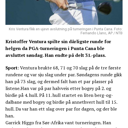
Kris Ventura fikk en ujevn avslutning på turneringen i Punta Cana. Foto:
Fernando Llano, AP / NTB
Kristoffer Ventura spilte sin dårligste runde for
helgen da PGA-turneringen i Punta Cana ble
avsluttet søndag. Han endte på delt 31.-plass.
Sport
: Ventura brukte 68, 71 og 70 slag på de tre første
rundene og var sju slag under par. Søndagens runde gikk
han på 73 slag, og dermed falt han et par plasser på
listene.Han var på par halvveis etter bogey på 2. og
birdie på 4. hull. På 11. hull startet en liten berg-og-
dalbane med bogey og birdie på annethvert hull til 15.
hull. Da var han ett slag over par for dagen, og der ble
han.
Garrick Higgo fra Sør-Afrika vant turneringen. Han