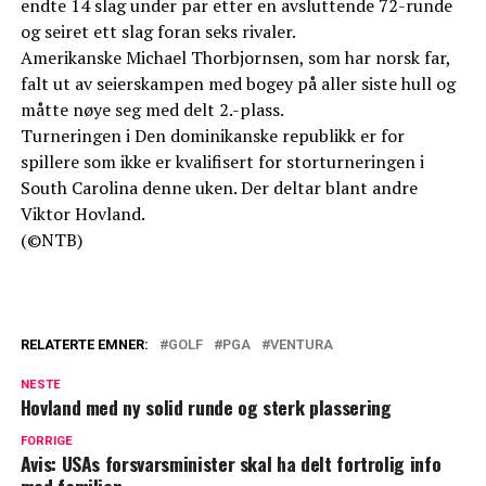
endte 14 slag under par etter en avsluttende 72-runde
og seiret ett slag foran seks rivaler.
Amerikanske Michael Thorbjornsen, som har norsk far,
falt ut av seierskampen med bogey på aller siste hull og
måtte nøye seg med delt 2.-plass.
Turneringen i Den dominikanske republikk er for
spillere som ikke er kvalifisert for storturneringen i
South Carolina denne uken. Der deltar blant andre
Viktor Hovland.
(©NTB)
RELATERTE EMNER:
GOLF
PGA
VENTURA
NESTE
Hovland med ny solid runde og sterk plassering
FORRIGE
Avis: USAs forsvarsminister skal ha delt fortrolig info