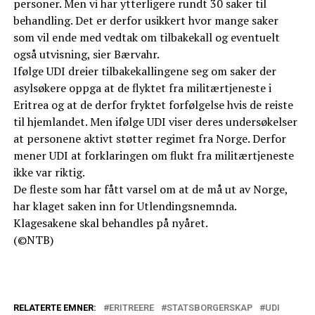
personer. Men vi har ytterligere rundt 30 saker til
behandling. Det er derfor usikkert hvor mange saker
som vil ende med vedtak om tilbakekall og eventuelt
også utvisning, sier Bærvahr.
Ifølge UDI dreier tilbakekallingene seg om saker der
asylsøkere oppga at de flyktet fra militærtjeneste i
Eritrea og at de derfor fryktet forfølgelse hvis de reiste
til hjemlandet. Men ifølge UDI viser deres undersøkelser
at personene aktivt støtter regimet fra Norge. Derfor
mener UDI at forklaringen om flukt fra militærtjeneste
ikke var riktig.
De fleste som har fått varsel om at de må ut av Norge,
har klaget saken inn for Utlendingsnemnda.
Klagesakene skal behandles på nyåret.
(©NTB)
RELATERTE EMNER:
ERITREERE
STATSBORGERSKAP
UDI