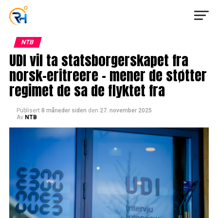
NTB
UDI vil ta statsborgerskapet fra
norsk-eritreere – mener de støtter
regimet de sa de flyktet fra
Publisert
8 måneder siden
den
27. november 2025
Av
NTB