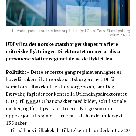
Utlendingsdirektoratets kontor på Helsfyr i Oslo. Foto: Stian Lysberg
Solum / NTB
UDI vil ta det norske statsborgerskapet fra flere
eritreiske flyktninger. Direktoratet mener at disse
personene støtter regimet de sa de flyktet fra.
Politikk
: – Dette er første gang regimevennlighet er
hovedårsaken til at norske statsborgere av UDI får
varsel om tilbakekall av statsborgerskap, sier Dag
Bærvahr, fagleder for kontroll i Utlendingsdirektoratet
(UDI), til
NRK
.UDI har snakket med kilder, søkt i sosiale
medier, og fått tips fra eritreere i Norge som er i
opposisjon til regimet i Eritrea. I alt har de undersøkt
135 saker.
– Til nå har vi tilbakekalt tillatelsen til i underkant av 20