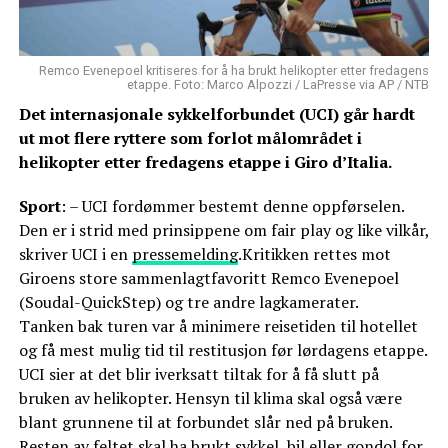
Remco Evenepoel kritiseres for å ha brukt helikopter etter fredagens
etappe. Foto: Marco Alpozzi / LaPresse via AP / NTB
Det internasjonale sykkelforbundet (UCI) går hardt
ut mot flere ryttere som forlot målområdet i
helikopter etter fredagens etappe i Giro d’Italia.
Sport
: – UCI fordømmer bestemt denne oppførselen.
Den er i strid med prinsippene om fair play og like vilkår,
skriver UCI i en
pressemelding
.Kritikken rettes mot
Giroens store sammenlagtfavoritt Remco Evenepoel
(Soudal-QuickStep) og tre andre lagkamerater.
Tanken bak turen var å minimere reisetiden til hotellet
og få mest mulig tid til restitusjon før lørdagens etappe.
UCI sier at det blir iverksatt tiltak for å få slutt på
bruken av helikopter. Hensyn til klima skal også være
blant grunnene til at forbundet slår ned på bruken.
Resten av feltet skal ha brukt sykkel, bil eller gondol for