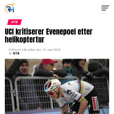
NTB
UCI kritiserer Evenepoel etter
helikoptertur
Publisert
3 år siden
den
13. mai 2023
Av
NTB