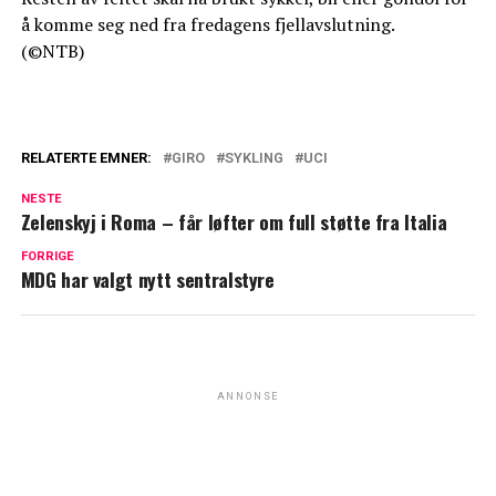
å komme seg ned fra fredagens fjellavslutning.
(©NTB)
RELATERTE EMNER:
GIRO
SYKLING
UCI
NESTE
Zelenskyj i Roma – får løfter om full støtte fra Italia
FORRIGE
MDG har valgt nytt sentralstyre
ANNONSE