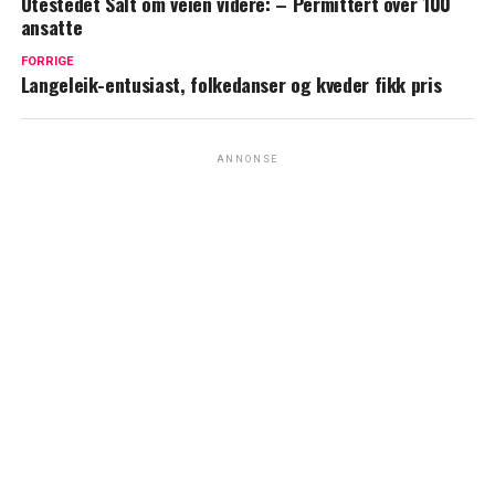
Utestedet Salt om veien videre: – Permittert over 100
ansatte
FORRIGE
Langeleik-entusiast, folkedanser og kveder fikk pris
ANNONSE