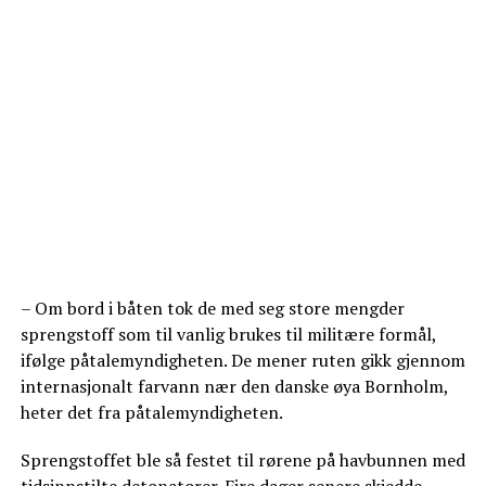
– Om bord i båten tok de med seg store mengder
sprengstoff som til vanlig brukes til militære formål,
ifølge påtalemyndigheten. De mener ruten gikk gjennom
internasjonalt farvann nær den danske øya Bornholm,
heter det fra påtalemyndigheten.
Sprengstoffet ble så festet til rørene på havbunnen med
tidsinnstilte detonatorer. Fire dager senere skjedde