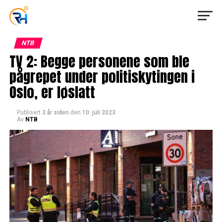
NTB
TV 2: Begge personene som ble
pågrepet under politiskytingen i
Oslo, er løslatt
Publisert
3 år siden
den
10. juli 2023
Av
NTB