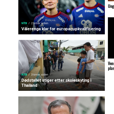
Ung
NTB
2 timer siden
Vålerenga klar for europacupkvalifisering
Ven
pla
NTB
3 timer siden
Dødstallet stiger etter skoleskyting i
Thailand