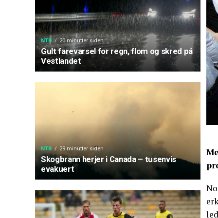
NTB
20 minutter siden
Gult farevarsel for regn, flom og skred på
Vestlandet
NTB
29 minutter siden
Me
Skogbrann herjer i Canada – tusenvis
pr
evakuert
Noe
er
led