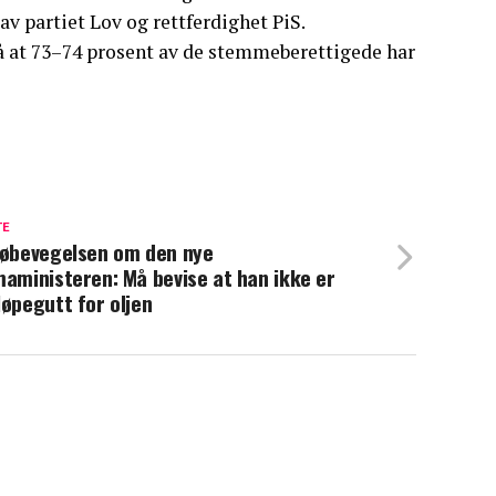
av partiet Lov og rettferdighet PiS.
på at 73–74 prosent av de stemmeberettigede har
TE
jøbevegelsen om den nye
maministeren: Må bevise at han ikke er
løpegutt for oljen