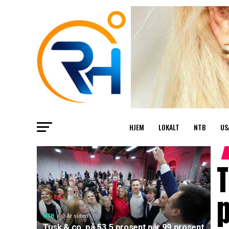
HJEM
LOKALT
NTB
US
T
p
NTB
3 år siden
Tusk & co. på 53,5 prosent når 99 prosent