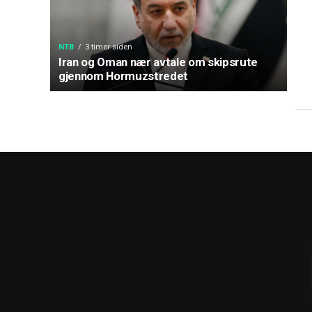
NTB
3 timer siden
Iran og Oman nær avtale om skipsrute
gjennom Hormuzstredet