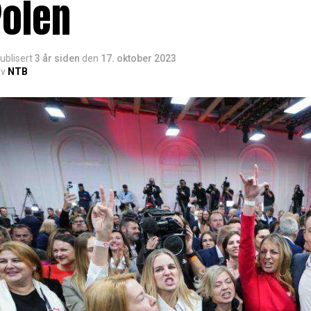
Polen
ublisert
3 år siden
den
17. oktober 2023
v
NTB