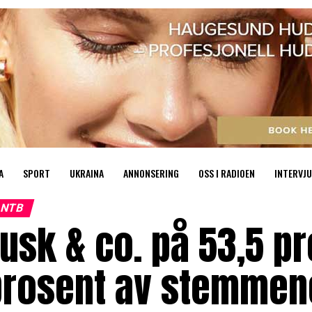
A
SPORT
UKRAINA
ANNONSERING
OSS I RADIOEN
INTERVJU
NTB
usk & co. på 53,5 p
rosent av stemmene 