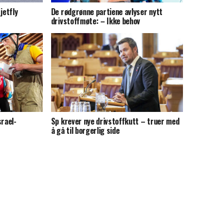
jetfly
De rødgrønne partiene avlyser nytt
drivstoffmøte: – Ikke behov
srael-
Sp krever nye drivstoffkutt – truer med
å gå til borgerlig side