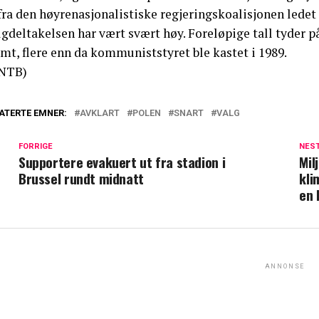
fra den høyrenasjonalistiske regjeringskoalisjonen ledet 
lgdeltakelsen har vært svært høy. Foreløpige tall tyder 
mt, flere enn da kommuniststyret ble kastet i 1989.
NTB)
ATERTE EMNER:
AVKLART
POLEN
SNART
VALG
FORRIGE
NES
Supportere evakuert ut fra stadion i
Mil
Brussel rundt midnatt
kli
en 
ANNONSE