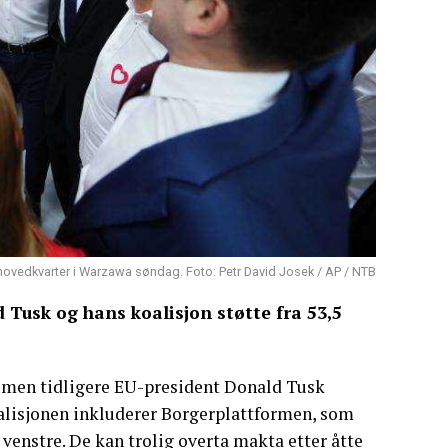
ts hovedkvarter i Warzawa søndag. Foto: Petr David Josek / AP / NTB
Tusk og hans koalisjon støtte fra 53,5
rt, men tidligere EU-president Donald Tusk
oalisjonen inkluderer Borgerplattformen, som
venstre. De kan trolig overta makta etter åtte