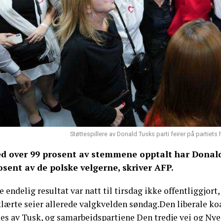
Støttespillere av Donald Tusks parti feirer på partie
d over 99 prosent av stemmene opptalt har Donald 
osent av de polske velgerne, skriver AFP.
 endelig resultat var natt til tirsdag ikke offentliggjo
klærte seier allerede valgkvelden søndag.Den liberale k
es av Tusk, og samarbeidspartiene Den tredje vei og Nye 