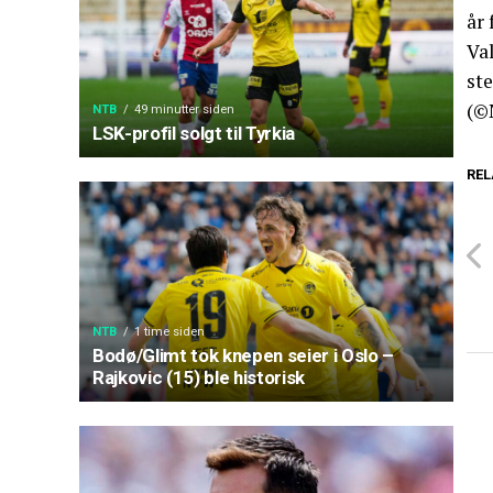
år 
Va
ste
(©
NTB
49 minutter siden
LSK-profil solgt til Tyrkia
REL
NTB
1 time siden
Bodø/Glimt tok knepen seier i Oslo –
Rajkovic (15) ble historisk