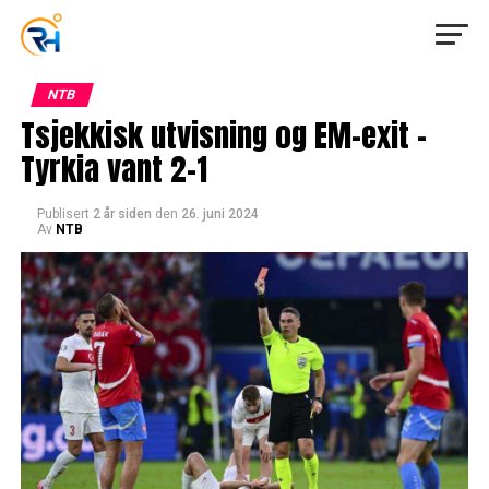
NTB
Tsjekkisk utvisning og EM-exit –
Tyrkia vant 2-1
Publisert
2 år siden
den
26. juni 2024
Av
NTB