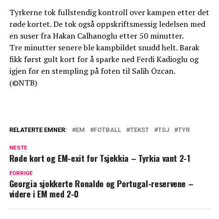
Tyrkerne tok fullstendig kontroll over kampen etter det
røde kortet. De tok også oppskriftsmessig ledelsen med
en suser fra Hakan Calhanoglu etter 50 minutter.
Tre minutter senere ble kampbildet snudd helt. Barak
fikk først gult kort for å sparke ned Ferdi Kadioglu og
igjen for en stempling på foten til Salih Özcan.
(©NTB)
RELATERTE EMNER:
EM
FOTBALL
TEKST
TSJ
TYR
NESTE
Røde kort og EM-exit for Tsjekkia – Tyrkia vant 2-1
FORRIGE
Georgia sjokkerte Ronaldo og Portugal-reservene –
videre i EM med 2-0