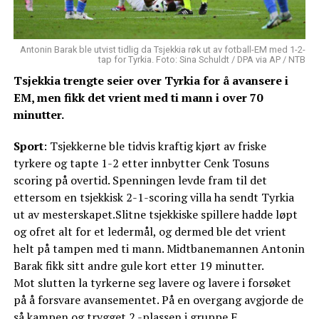
Antonin Barak ble utvist tidlig da Tsjekkia røk ut av fotball-EM med 1-2-
tap for Tyrkia. Foto: Sina Schuldt / DPA via AP / NTB
Tsjekkia trengte seier over Tyrkia for å avansere i
EM, men fikk det vrient med ti mann i over 70
minutter.
Sport
: Tsjekkerne ble tidvis kraftig kjørt av friske
tyrkere og tapte 1-2 etter innbytter Cenk Tosuns
scoring på overtid. Spenningen levde fram til det
ettersom en tsjekkisk 2-1-scoring villa ha sendt Tyrkia
ut av mesterskapet.Slitne tsjekkiske spillere hadde løpt
og ofret alt for et ledermål, og dermed ble det vrient
helt på tampen med ti mann. Midtbanemannen Antonin
Barak fikk sitt andre gule kort etter 19 minutter.
Mot slutten la tyrkerne seg lavere og lavere i forsøket
på å forsvare avansementet. På en overgang avgjorde de
så kampen og trygget 2.-plassen i gruppe F.