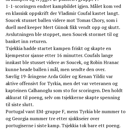
1-1-scoringen endret kampbildet igjen. Målet kom ved
en klassisk oppskrift der Vladimir Coufal kastet langt.
Soucek stusset ballen videre mot Tomas Chory, som i
duell med keeper Mert Günok fikk vendt opp og skutt.
Avslutningen ble stoppet, men Soucek stormet til og
banket inn returen.
Tsjekkia hadde startet kampen friskt og skapte en
kjempestor sjanse etter 16 minutter. Coufals lange
innkast ble stusset videre av Soucek, og Robin Hranac
kunne heade ballen i mål, men sendte den over.
Særlig 19-åringene Arda Güler og Kenan Yildiz var
aktive offensivt for Tyrkia, men det var veteranen og
kapteinen Calhanoglu som sto for scoringen. Den holdt
akkurat til poeng, selv om tsjekkerne skapte spenning
til siste slutt.
Portugal vant EM-gruppe F, mens Tyrkia ble nummer to
og Georgia nummer tre etter sjokkseier over
portugiserne i siste kamp. Tsjekkia tok bare ett poeng.