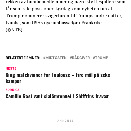
rekken av familiemedlemmer og nære støttespillere som
får sentrale posisjoner. Lørdag kom nyheten om at
Trump nominerer svigerfaren til Trumps andre datter,
Ivanka, som USAs nye ambassadør i Frankrike.
(©NTB)
RELATERTE EMNER:
MIDTØSTEN
RÅDGIVER
TRUMP
NESTE
King matchvinner for Toulouse – fire mål på seks
kamper
FORRIGE
Camille Rast vant slalåmrennet i Shiffrins fravær
ANNONSE