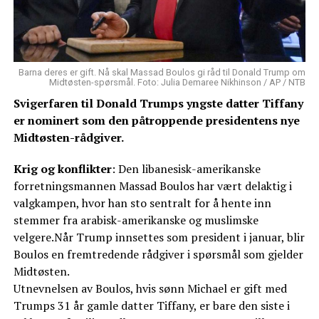
Barna deres er gift. Nå skal Massad Boulos gi råd til Donald Trump om
Midtøsten-spørsmål. Foto: Julia Demaree Nikhinson / AP / NTB
Svigerfaren til Donald Trumps yngste datter Tiffany
er nominert som den påtroppende presidentens nye
Midtøsten-rådgiver.
Krig og konflikter
: Den libanesisk-amerikanske
forretningsmannen Massad Boulos har vært delaktig i
valgkampen, hvor han sto sentralt for å hente inn
stemmer fra arabisk-amerikanske og muslimske
velgere.Når Trump innsettes som president i januar, blir
Boulos en fremtredende rådgiver i spørsmål som gjelder
Midtøsten.
Utnevnelsen av Boulos, hvis sønn Michael er gift med
Trumps 31 år gamle datter Tiffany, er bare den siste i