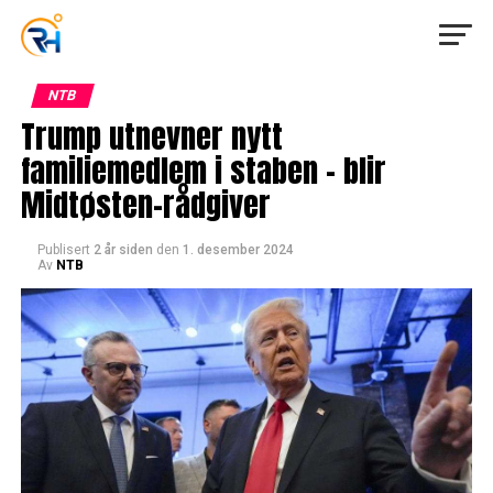
NTB
Trump utnevner nytt
familiemedlem i staben – blir
Midtøsten-rådgiver
Publisert
2 år siden
den
1. desember 2024
Av
NTB