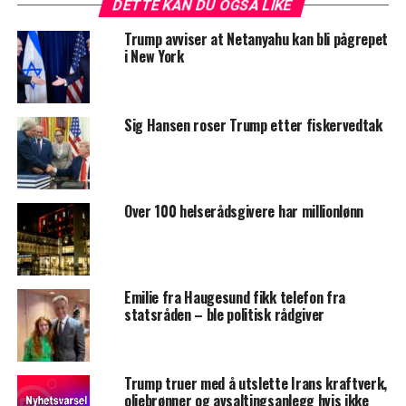
DETTE KAN DU OGSÅ LIKE
Trump avviser at Netanyahu kan bli pågrepet
i New York
Sig Hansen roser Trump etter fiskervedtak
Over 100 helserådsgivere har millionlønn
Emilie fra Haugesund fikk telefon fra
statsråden – ble politisk rådgiver
Trump truer med å utslette Irans kraftverk,
oljebrønner og avsaltingsanlegg hvis ikke