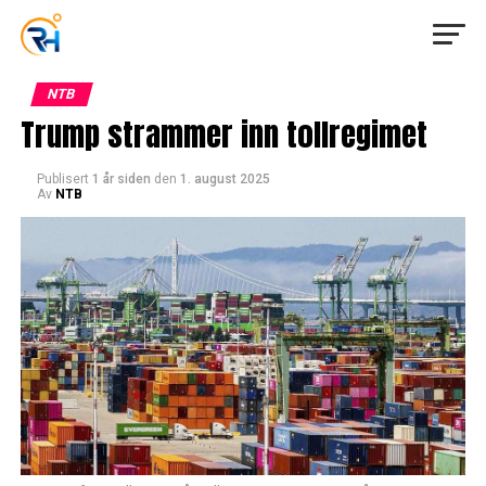
NTB
Trump strammer inn tollregimet
Publisert
1 år siden
den
1. august 2025
Av
NTB