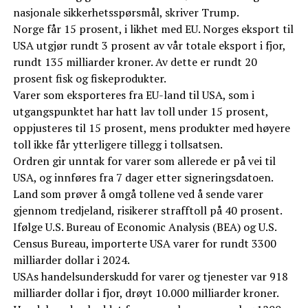
nasjonale sikkerhetsspørsmål, skriver Trump.
Norge får 15 prosent, i likhet med EU. Norges eksport til
USA utgjør rundt 3 prosent av vår totale eksport i fjor,
rundt 135 milliarder kroner. Av dette er rundt 20
prosent fisk og fiskeprodukter.
Varer som eksporteres fra EU-land til USA, som i
utgangspunktet har hatt lav toll under 15 prosent,
oppjusteres til 15 prosent, mens produkter med høyere
toll ikke får ytterligere tillegg i tollsatsen.
Ordren gir unntak for varer som allerede er på vei til
USA, og innføres fra 7 dager etter signeringsdatoen.
Land som prøver å omgå tollene ved å sende varer
gjennom tredjeland, risikerer strafftoll på 40 prosent.
Ifølge U.S. Bureau of Economic Analysis (BEA) og U.S.
Census Bureau, importerte USA varer for rundt 3300
milliarder dollar i 2024.
USAs handelsunderskudd for varer og tjenester var 918
milliarder dollar i fjor, drøyt 10.000 milliarder kroner.