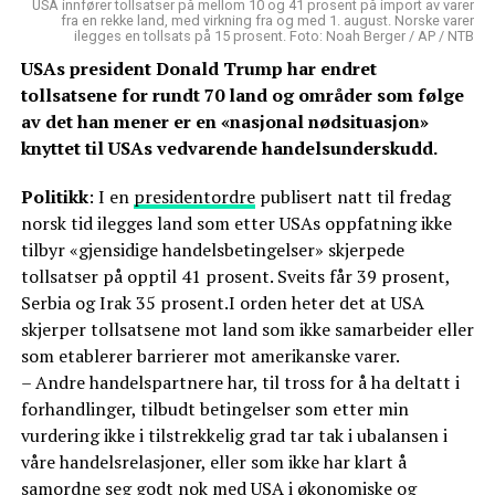
USA innfører tollsatser på mellom 10 og 41 prosent på import av varer
fra en rekke land, med virkning fra og med 1. august. Norske varer
ilegges en tollsats på 15 prosent. Foto: Noah Berger / AP / NTB
USAs president Donald Trump har endret
tollsatsene for rundt 70 land og områder som følge
av det han mener er en «nasjonal nødsituasjon»
knyttet til USAs vedvarende handelsunderskudd.
Politikk
: I en
presidentordre
publisert natt til fredag
norsk tid ilegges land som etter USAs oppfatning ikke
tilbyr «gjensidige handelsbetingelser» skjerpede
tollsatser på opptil 41 prosent. Sveits får 39 prosent,
Serbia og Irak 35 prosent.I orden heter det at USA
skjerper tollsatsene mot land som ikke samarbeider eller
som etablerer barrierer mot amerikanske varer.
– Andre handelspartnere har, til tross for å ha deltatt i
forhandlinger, tilbudt betingelser som etter min
vurdering ikke i tilstrekkelig grad tar tak i ubalansen i
våre handelsrelasjoner, eller som ikke har klart å
samordne seg godt nok med USA i økonomiske og