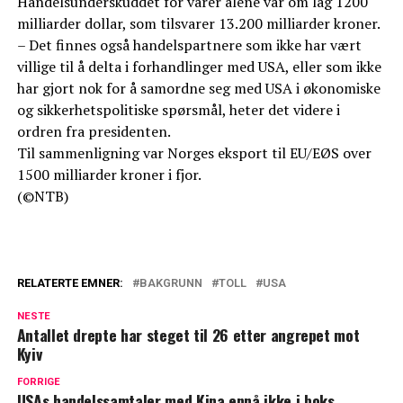
Handelsunderskuddet for varer alene var om lag 1200
milliarder dollar, som tilsvarer 13.200 milliarder kroner.
– Det finnes også handelspartnere som ikke har vært
villige til å delta i forhandlinger med USA, eller som ikke
har gjort nok for å samordne seg med USA i økonomiske
og sikkerhetspolitiske spørsmål, heter det videre i
ordren fra presidenten.
Til sammenligning var Norges eksport til EU/EØS over
1500 milliarder kroner i fjor.
(©NTB)
RELATERTE EMNER:
BAKGRUNN
TOLL
USA
NESTE
Antallet drepte har steget til 26 etter angrepet mot
Kyiv
FORRIGE
USAs handelssamtaler med Kina ennå ikke i boks