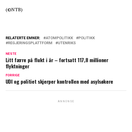
(©NTB)
RELATERTE EMNER:
ATOMPOLITIKK
POLITIKK
REGJERINGSPLATTFORM
UTENRIKS
NESTE
Litt færre på flukt i år – fortsatt 117,8 millioner
flyktninger
FORRIGE
UDI og politiet skjerper kontrollen med asylsøkere
ANNONSE