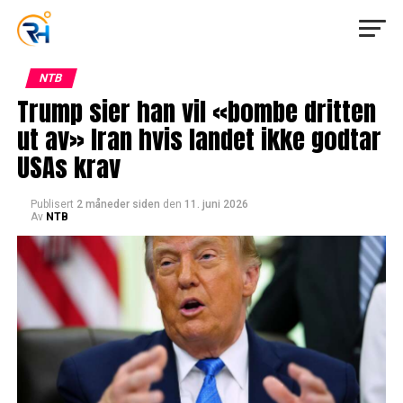
NTB
Trump sier han vil «bombe dritten
ut av» Iran hvis landet ikke godtar
USAs krav
Publisert
2 måneder siden
den
11. juni 2026
Av
NTB