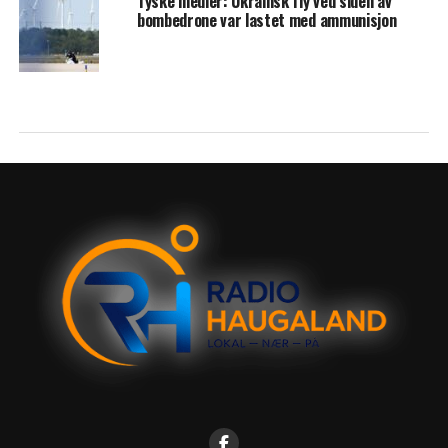
Tyske medier: Ukrainsk fly ved siden av
bombedrone var lastet med ammunisjon