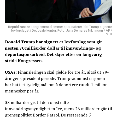
Republikanske kongressmedlemmer applauderer idet Trump signerte
lovforslaget i Det ovale kontor. Foto: Julia Demaree Nikhinson / AP /
NTB
Donald Trump har signert et lovforslag som gir
nesten 70 milliarder dollar til innvandrings- og
deportasjonsarbeid. Det skjer etter en langvarig
strid i Kongressen.
USAs
: Finansieringen skal gjelde for tre år, altså ut 79-
åringens presidentperiode. Trump-administrasjonen
har hatt et tydelig mål om å deportere rundt 1 million
mennesker per år.
38 milliarder gis til den omstridte
innvandringsmyndigheten Ice, mens 26 milliarder går til
grensepolitiet Border Patrol. De resterende 5