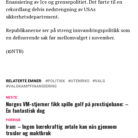
finansiering av Ice og grensepolitiet. Det førte til en
rekordlang delvis nedstengning av USAs
sikkerhetsdepartement.
Republikanerne ser på streng innvandringspolitikk som
en definerende sak før mellomvalget i november.
(©NTB)
RELATERTE EMNER:
POLITIKK
UTENRIKS
VALG
VALGKAMPFINANSIERING
NESTE
Norges VM-stjerner fikk spille golf på prestisjebane: –
En fantastisk dag
FORRIGE
Iran: – Ingen bærekraftig avtale kan nås gjennom
trusler og maktbruk