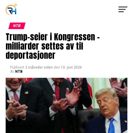
NTB
Trump-seier i Kongressen –
milliarder settes av til
deportasjoner
Publisert
2 måneder siden
den
10. juni 2026
Av
NTB