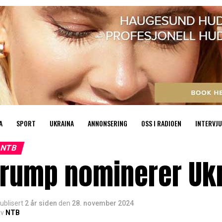
A
SPORT
UKRAINA
ANNONSERING
OSS I RADIOEN
INTERVJU
NTB
Trump nominerer Ukr
ublisert
2 år siden
den
28. november 2024
v
NTB