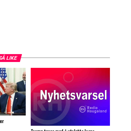
SÅ LIKE
er