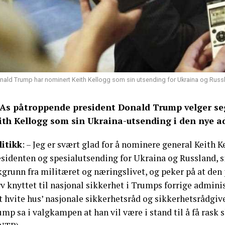
nald Trump har nominert Keith Kellogg som sin utsending for Ukraina og Russl
As påtroppende president Donald Trump velger se
ith Kellogg som sin Ukraina-utsending i den nye a
litikk
: – Jeg er svært glad for å nominere general Keith K
sidenten og spesialutsending for Ukraina og Russland, si
grunn fra militæret og næringslivet, og peker på at den 
v knyttet til nasjonal sikkerhet i Trumps forrige adminis
t hvite hus’ nasjonale sikkerhetsråd og sikkerhetsrådgiv
mp sa i valgkampen at han vil være i stand til å få rask s