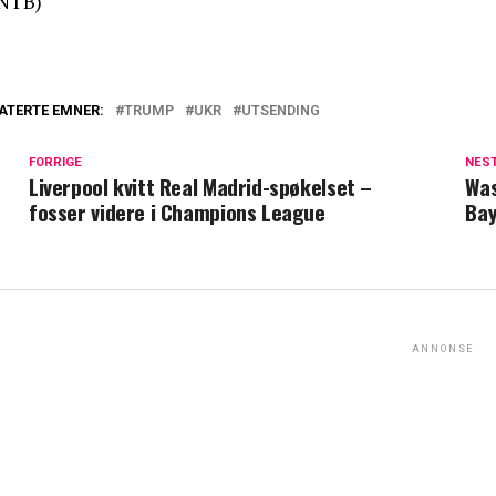
NTB)
ATERTE EMNER:
TRUMP
UKR
UTSENDING
FORRIGE
NES
Liverpool kvitt Real Madrid-spøkelset –
Was
fosser videre i Champions League
Bay
ANNONSE