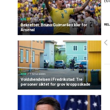
(©
NTB
1 time siden
Bekreftet: Bruno Guimarães klar for
REL
Arsenal
NTB
1 time siden
Voldshendelsen i Fredrikstad: Tre
personer siktet for grov kroppsskade