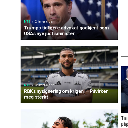
NTB
2 timer siden
Trumps tidligere advokat godkjent som
USAs nye justisminister
NTB
3 timer siden
RBKs nysignering om krigen: – Påvirker
meg sterkt
Tru
påg