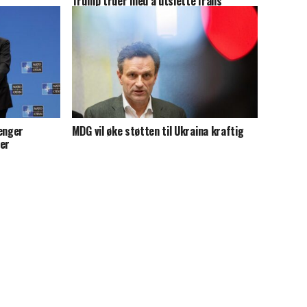
Trump truer med å utslette Irans
kraftverk, oljebrønner og
avsaltingsanlegg hvis ikke avtale inngås
renger
MDG vil øke støtten til Ukraina kraftig
ier