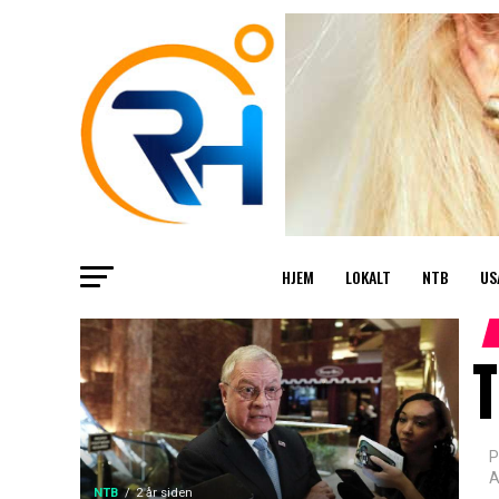
HJEM
LOKALT
NTB
US
P
A
NTB
2 år siden