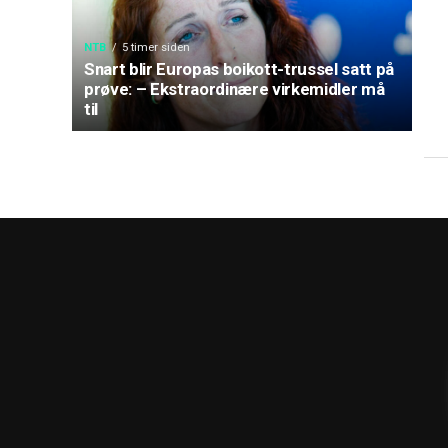
NTB
5 timer siden
Snart blir Europas boikott-trussel satt på
prøve: – Ekstraordinære virkemidler må
til