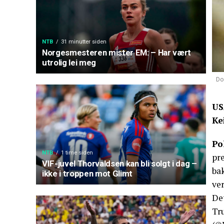
NTB
31 minutter siden
Norgesmesteren mister EM: – Har vært
utrolig lei meg
Do
US
Ke
Po
NTB
1 time siden
pre
VIF-juvel Thorvaldsen kan bli solgt i dag –
bak
ikke i troppen mot Glimt
ver
De
Tru