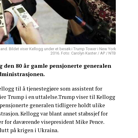
and. Bildet viser Kellogg under et besøk i Trump Tower i New York
2016. Foto: Carolyn Kaster / AP / NTB
g den 80 år gamle pensjonerte generalen
dministrasjonen.
ellogg til å tjenestegjøre som assistent for
er Trump i en uttalelse.Trump viser til Kellogg
pensjonerte generalen tidligere holdt ulike
trasjon. Kellogg var blant annet stabssjef for
er for daværende visepresident Mike Pence.
lutt på krigen i Ukraina.