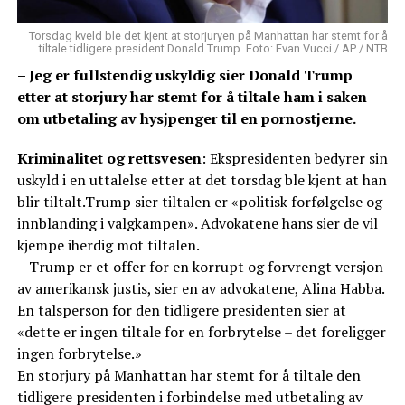
Torsdag kveld ble det kjent at storjuryen på Manhattan har stemt for å
tiltale tidligere president Donald Trump. Foto: Evan Vucci / AP / NTB
– Jeg er fullstendig uskyldig sier Donald Trump
etter at storjury har stemt for å tiltale ham i saken
om utbetaling av hysjpenger til en pornostjerne.
Kriminalitet og rettsvesen
: Ekspresidenten bedyrer sin
uskyld i en uttalelse etter at det torsdag ble kjent at han
blir tiltalt.Trump sier tiltalen er «politisk forfølgelse og
innblanding i valgkampen». Advokatene hans sier de vil
kjempe iherdig mot tiltalen.
– Trump er et offer for en korrupt og forvrengt versjon
av amerikansk justis, sier en av advokatene, Alina Habba.
En talsperson for den tidligere presidenten sier at
«dette er ingen tiltale for en forbrytelse – det foreligger
ingen forbrytelse.»
En storjury på Manhattan har stemt for å tiltale den
tidligere presidenten i forbindelse med utbetaling av