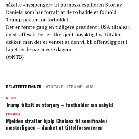
såkalte «hysjpenger» til pornoskuespilleren Stormy
Daniels, som har fortalt at de to hadde et forhold.
Trump nekter for forholdet.
Det er første gang en tidligere president i USA tiltales i
en straffesak. Det er ikke kjent nøyaktig hva tiltalen
dekker, men det er ventet at den vil bli offentliggjort i
løpet av de nærmeste dagene.
(©NTB)
RELATERTE EMNER:
TILTALE
TRUMP
US
NESTE
Trump tiltalt av storjury – fastholder sin uskyld
FORRIGE
Mjeldes straffer hjalp Chelsea til semifinale i
mesterligaen – danket ut tittelforsvareren