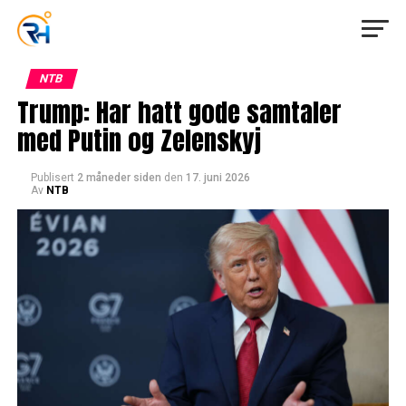
NTB
Trump: Har hatt gode samtaler
med Putin og Zelenskyj
Publisert
2 måneder siden
den
17. juni 2026
Av
NTB