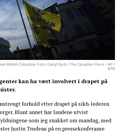
nsen British Columbia. Foto: Darryl Dyck / The Canadian Press / AP /
NTB
enter kan ha vært involvert i drapet på
ister.
anstrengt forhold etter drapet på sikh-lederen
orger. Blant annet har landene utvist
eskyldningene som jeg snakket om mandag, med
nister Justin Trudeau på en pressekonferanse