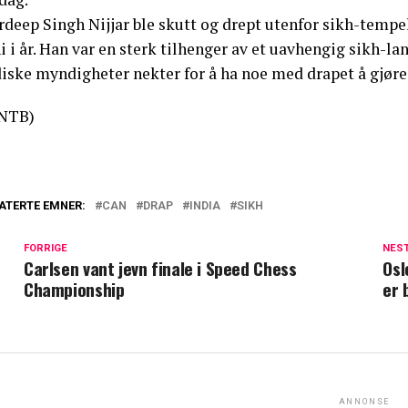
deep Singh Nijjar ble skutt og drept utenfor sikh-tempel
i i år. Han var en sterk tilhenger av et uavhengig sikh-la
diske myndigheter nekter for å ha noe med drapet å gjøre
NTB)
ATERTE EMNER:
CAN
DRAP
INDIA
SIKH
FORRIGE
NES
Carlsen vant jevn finale i Speed Chess
Osl
Championship
er 
ANNONSE