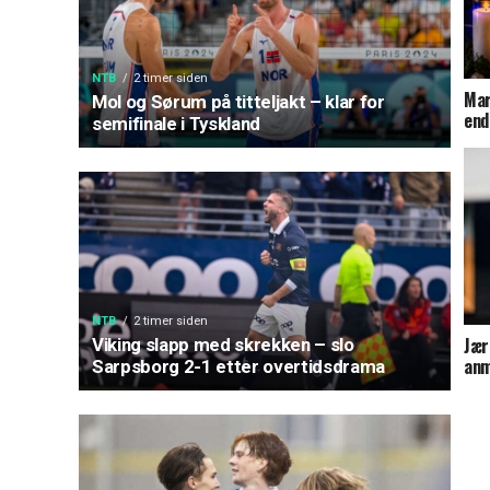
NTB
2 timer siden
Mar
Mol og Sørum på titteljakt – klar for
end
semifinale i Tyskland
NTB
2 timer siden
Jær
Viking slapp med skrekken – slo
anm
Sarpsborg 2-1 etter overtidsdrama