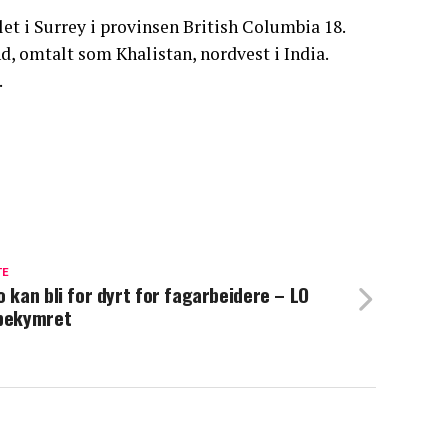
et i Surrey i provinsen British Columbia 18.
nd, omtalt som Khalistan, nordvest i India.
.
TE
o kan bli for dyrt for fagarbeidere – LO
bekymret