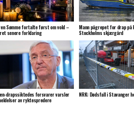
en Sømme fortalte først om vold –
Mann pågrepet for drap på 
ret senere forklaring
Stockholms skjærgård
en-drapssiktedes forsvarer varsler
NRK: Dødsfall i Stavanger 
eldelser av ryktespredere