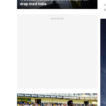
drap med India
P
A
ANNONSE