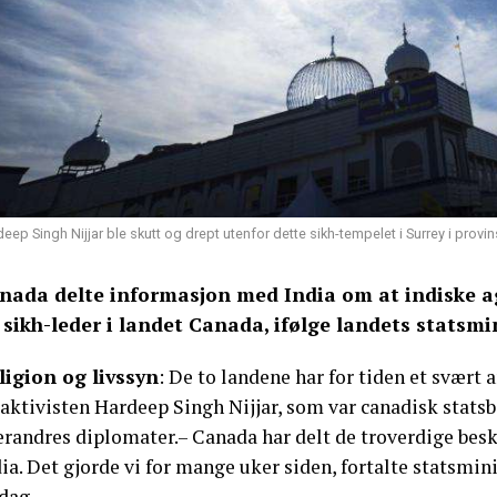
eep Singh Nijjar ble skutt og drept utenfor dette sikh-tempelet i Surrey i provi
nada delte informasjon med India om at indiske ag
 sikh-leder i landet Canada, ifølge landets statsmin
ligion og livssyn
: De to landene har for tiden et svært 
aktivisten Hardeep Singh Nijjar, som var canadisk statsb
erandres diplomater.– Canada har delt de troverdige b
ia. Det gjorde vi for mange uker siden, fortalte statsmi
dag.