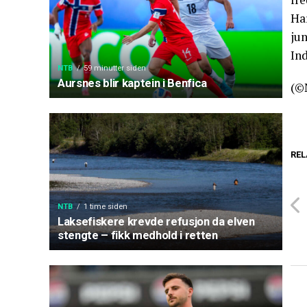
Har
jun
In
NTB
59 minutter siden
Aursnes blir kaptein i Benfica
(©
REL
NTB
1 time siden
Laksefiskere krevde refusjon da elven
stengte – fikk medhold i retten