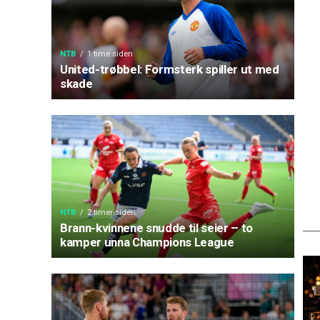
NTB
1 time siden
United-trøbbel: Formsterk spiller ut med
skade
NTB
2 timer siden
Brann-kvinnene snudde til seier – to
kamper unna Champions League