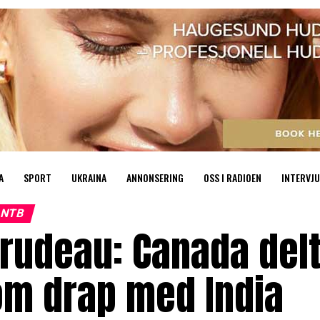
A
SPORT
UKRAINA
ANNONSERING
OSS I RADIOEN
INTERVJU
NTB
rudeau: Canada del
om drap med India