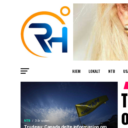
HJEM
LOKALT
NTB
US
T
NTB
3 år siden
Trudeau: Canada delte informasjon om