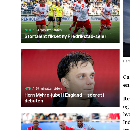
NTB
24 minutter siden
Stortalent fikset ny Fredrikstad-seier
Hard
Ca
en
NTB
29 minutter siden
Horn Myhre-jubel i England – scoret i
Re
debuten
og 
hv
Ind
fre