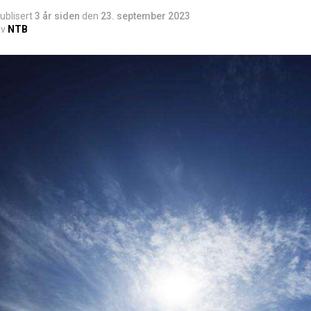
ublisert
3 år siden
den
23. september 2023
v
NTB