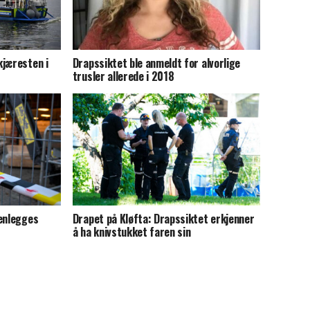
kjæresten i
Drapssiktet ble anmeldt for alvorlige
trusler allerede i 2018
henlegges
Drapet på Kløfta: Drapssiktet erkjenner
å ha knivstukket faren sin