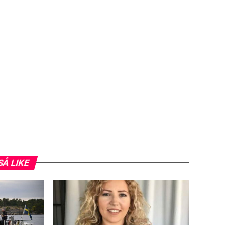
SÅ LIKE