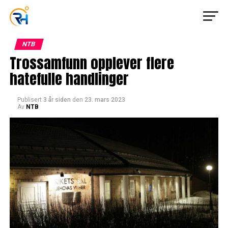
NTB
Trossamfunn opplever flere
hatefulle handlinger
Publisert
3 år siden
den
23. mars 2023
Av
NTB