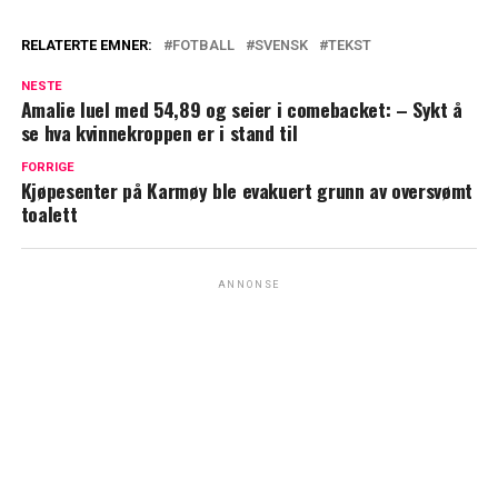
RELATERTE EMNER:
FOTBALL
SVENSK
TEKST
NESTE
Amalie Iuel med 54,89 og seier i comebacket: – Sykt å
se hva kvinnekroppen er i stand til
FORRIGE
Kjøpesenter på Karmøy ble evakuert grunn av oversvømt
toalett
ANNONSE