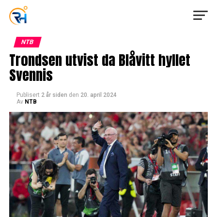
NTB
Trondsen utvist da Blåvitt hyllet
Svennis
Publisert
2 år siden
den
20. april 2024
Av
NTB