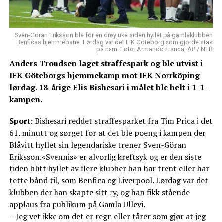
Sven-Göran Eriksson ble for en drøy uke siden hyllet på gamleklubben
Benficas hjemmebane. Lørdag var det IFK Göteborg som gjorde stas
på ham. Foto: Armando Franca, AP / NTB
Anders Trondsen laget straffespark og ble utvist i
IFK Göteborgs hjemmekamp mot IFK Norrköping
lørdag. 18-årige Elis Bishesari i målet ble helt i 1-1-
kampen.
Sport
: Bishesari reddet straffesparket fra Tim Prica i det
61. minutt og sørget for at det ble poeng i kampen der
Blåvitt hyllet sin legendariske trener Sven-Göran
Eriksson.«Svennis» er alvorlig kreftsyk og er den siste
tiden blitt hyllet av flere klubber han har trent eller har
tette bånd til, som Benfica og Liverpool. Lørdag var det
klubben der han skapte sitt ry, og han fikk stående
applaus fra publikum på Gamla Ullevi.
– Jeg vet ikke om det er regn eller tårer som gjør at jeg