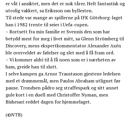
er våt i ansiktet, men det er nok tårer. Helt fantastisk og
utrolig vakkert, sa Eriksson om hyllesten.
Til stede var mange av spillerne på IFK Göteborg-laget
han i 1982 trente til seier i Uefa-cupen.
– Bortsett fra min familie er Svennis den som har
betydd mest for meg i livet mitt, sa Glenn Strömberg til
Discovery, mens ekspertkommentator Alexander Axén
ble overveldet av følelser og slet med å få fram ord.
– Vi kommer aldri til å få noen som er i nærheten av
ham, greide han til slutt.
I selve kampen ga Arnor Traustason gjestene ledelsen
med et drømmemål, men Paulos Abraham utlignet før
pause. Trondsen pådro seg straffespark og sitt annet
gule kort i en duell med Christoffer Nyman, men
Bishesari reddet dagen for hjemmelaget.
(©NTB)