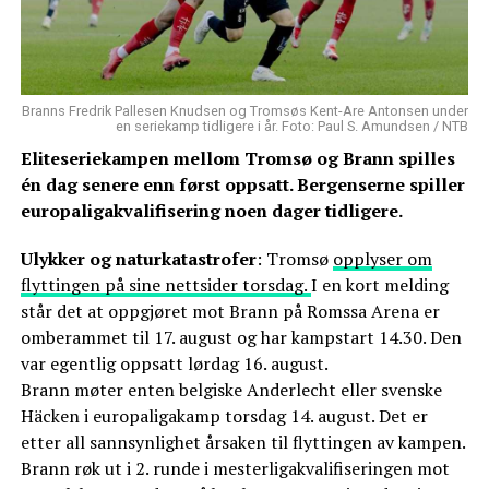
Branns Fredrik Pallesen Knudsen og Tromsøs Kent-Are Antonsen under
en seriekamp tidligere i år. Foto: Paul S. Amundsen / NTB
Eliteseriekampen mellom Tromsø og Brann spilles
én dag senere enn først oppsatt. Bergenserne spiller
europaligakvalifisering noen dager tidligere.
Ulykker og naturkatastrofer
: Tromsø
opplyser om
flyttingen på sine nettsider torsdag.
I en kort melding
står det at oppgjøret mot Brann på Romssa Arena er
omberammet til 17. august og har kampstart 14.30. Den
var egentlig oppsatt lørdag 16. august.
Brann møter enten belgiske Anderlecht eller svenske
Häcken i europaligakamp torsdag 14. august. Det er
etter all sannsynlighet årsaken til flyttingen av kampen.
Brann røk ut i 2. runde i mesterligakvalifiseringen mot