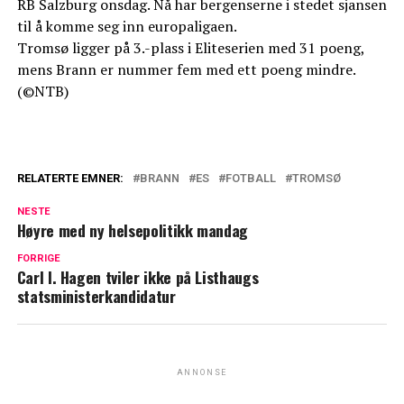
RB Salzburg onsdag. Nå har bergenserne i stedet sjansen
til å komme seg inn europaligaen.
Tromsø ligger på 3.-plass i Eliteserien med 31 poeng,
mens Brann er nummer fem med ett poeng mindre.
(©NTB)
RELATERTE EMNER:
BRANN
ES
FOTBALL
TROMSØ
NESTE
Høyre med ny helsepolitikk mandag
FORRIGE
Carl I. Hagen tviler ikke på Listhaugs
statsministerkandidatur
ANNONSE