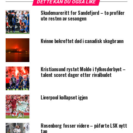
DETTE KAN DU OGSÅ LIKE
Skademareritt for Sandefjord – to profiler
ute resten av sesongen
Kvinne bekreftet død i canadisk skogbrann
Kristiansund rystet Molde i fylkesderbyet –
talent scoret dager etter rivalbudet
Liverpool kollapset igjen
Rosenborg fosser videre – påførte LSK nytt
tap