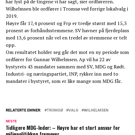
har lyst på de tingene vi har sagt, sier ordføreren.
Wilhelmsen ble ordfører i Tromsø ved forrige lokalvalg i
2019.
Høyre får 17,4 prosent og Frp er tredje størst med 15,3
prosent av forhåndsstemmene. SV havner på fjerdeplass
med 13,6 prosent når vel en tredel av stemmene er telt
opp.
Om resultatet holder seg går det mot en ny periode som
ordfører for Gunnar Wilhelmsen. Ap vil ha 22 av
bystyrets 43 mandater sammen med SV, MDG og Rødt.
Industri- og næringspartiet, INP, rykker inn med to
mandater i bystyret, som er like mange som MDG får.
RELATERTE EMNER:
TROMSØ
VALG
WILHELMSEN
NESTE
Tidligere MDG-leder: – Høyre har et stort ansvar for
miljøpolitikken fremover