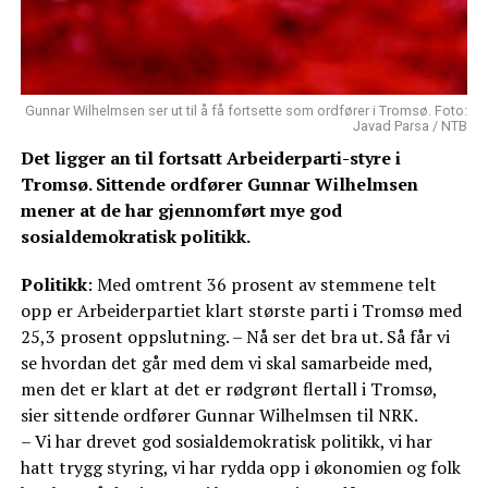
Gunnar Wilhelmsen ser ut til å få fortsette som ordfører i Tromsø. Foto:
Javad Parsa / NTB
Det ligger an til fortsatt Arbeiderparti-styre i
Tromsø. Sittende ordfører Gunnar Wilhelmsen
mener at de har gjennomført mye god
sosialdemokratisk politikk.
Politikk
: Med omtrent 36 prosent av stemmene telt
opp er Arbeiderpartiet klart største parti i Tromsø med
25,3 prosent oppslutning. – Nå ser det bra ut. Så får vi
se hvordan det går med dem vi skal samarbeide med,
men det er klart at det er rødgrønt flertall i Tromsø,
sier sittende ordfører Gunnar Wilhelmsen til NRK.
– Vi har drevet god sosialdemokratisk politikk, vi har
hatt trygg styring, vi har rydda opp i økonomien og folk