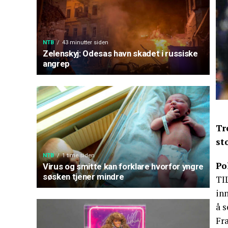
NTB
43 minutter siden
Zelenskyj: Odesas havn skadet i russiske
angrep
Tr
st
NTB
1 time siden
Po
Virus og smitte kan forklare hvorfor yngre
søsken tjener mindre
TI
inn
å 
Fra