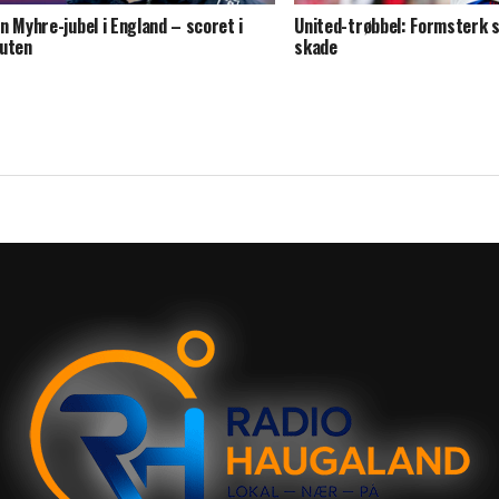
n Myhre-jubel i England – scoret i
United-trøbbel: Formsterk s
uten
skade