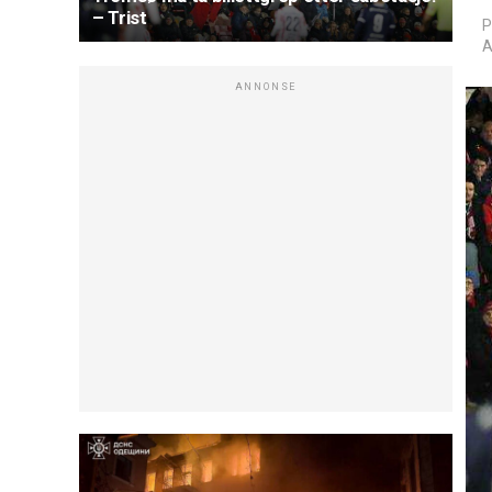
– Trist
P
A
ANNONSE