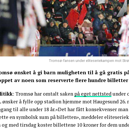
Tromsø-fansen under eliteseriekampen mot Strø
omsø ønsket å gi barn muligheten til å gå gratis 
oppet av noen som reserverte flere hundre billetter
litikk
: Tromsø har omtalt saken
på eget nettsted
under o
L ønsker å fylle opp stadion hjemme mot Haugesund 26. n
gang til alle under 18 år.«Det har fått konsekvenser man 
sette en symbolsk sum på billetten», meddeler eliteserie
 og med tirsdag koster billettene 10 kroner for dem under