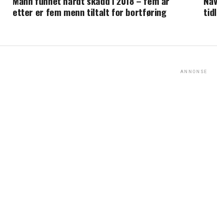
Mann funnet hardt skadd i 2018 – fem år
Nav
etter er fem menn tiltalt for bortføring
tid
ANNONSE