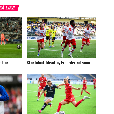
SÅ LIKE
 etter
Stortalent fikset ny Fredrikstad-seier