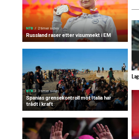
NTB
2 timer siden
Russland raser etter visumnekt i EM
Lag
NTB
3 timer siden
Spanias grensekontroll mot Italia har
trådt i kraft