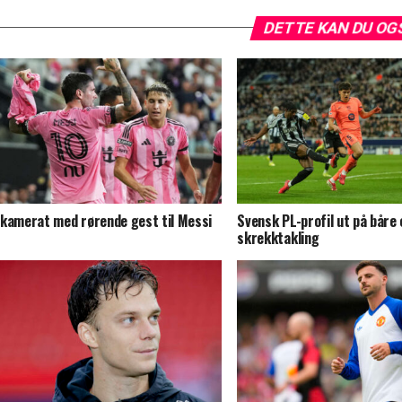
DETTE KAN DU OG
kamerat med rørende gest til Messi
Svensk PL-profil ut på båre
skrekktakling