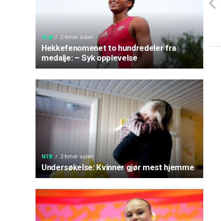
NTB
2 timer siden
Hekkefenomenet to hundredeler fra
medalje: – Syk opplevelse
NTB
2 timer siden
Undersøkelse: Kvinner gjør mest hjemme