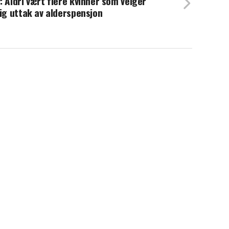
: Aldri vært flere kvinner som velger
lig uttak av alderspensjon