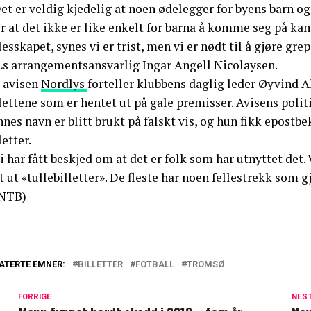
et er veldig kjedelig at noen ødelegger for byens barn og 
r at det ikke er like enkelt for barna å komme seg på ka
lesskapet, synes vi er trist, men vi er nødt til å gjøre gr
Ls arrangementsansvarlig Ingar Angell Nicolaysen.
l avisen
Nordlys
forteller klubbens daglig leder Øyvind A
lettene som er hentet ut på gale premisser. Avisens polit
nes navn er blitt brukt på falskt vis, og hun fikk epostbe
letter.
i har fått beskjed om at det er folk som har utnyttet det.
t ut «tullebilletter». De fleste har noen fellestrekk som gj
NTB)
ATERTE EMNER:
BILLETTER
FOTBALL
TROMSØ
FORRIGE
NES