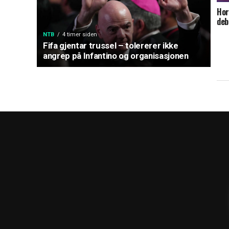
Hor
deb
NTB
4 timer siden
Fifa gjentar trussel – tolererer ikke
angrep på Infantino og organisasjonen