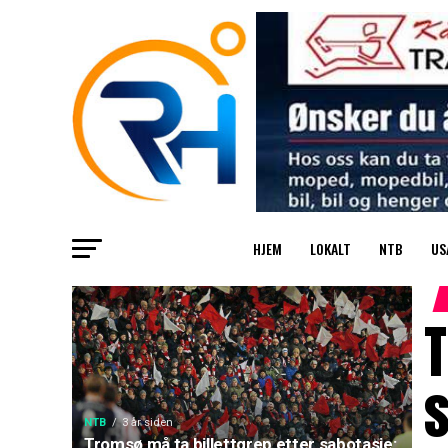
HJEM
LOKALT
NTB
US
T
s
NTB
3 år siden
Tromsø må ta billettgrep etter sabotasje: