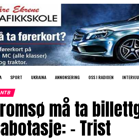
A
SPORT
UKRAINA
ANNONSERING
OSS I RADIOEN
INTERVJU
NTB
romsø må ta billett
abotasje: – Trist