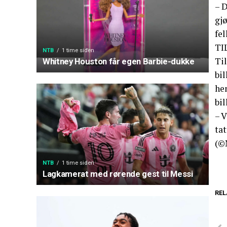
– D
gjø
fel
TI
NTB
1 time siden
Ti
Whitney Houston får egen Barbie-dukke
bil
hen
bil
– V
tat
(©
NTB
1 time siden
Lagkamerat med rørende gest til Messi
REL