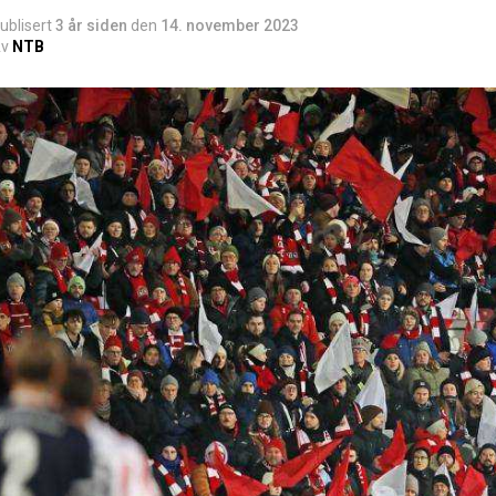
ublisert
3 år siden
den
14. november 2023
v
NTB