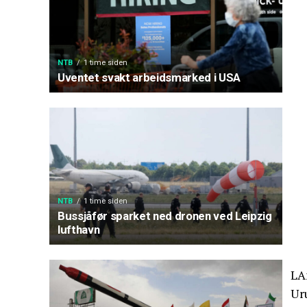
NTB
1 time siden
Uventet svakt arbeidsmarked i USA
NTB
1 time siden
Bussjåfør sparket ned dronen ved Leipzig
lufthavn
LA
Ur