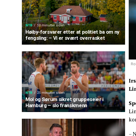
NTB
10 minutter siden
Høiby-forsvarer etter at politiet ba om ny
fengsling: – Vi er svært overrasket
Ro
Ir
Li
NTB
25 minutter siden
Mol og Sørum sikret gruppeseier i
Sp
Hamburg – slo franskmenn
Lin
ko
– 