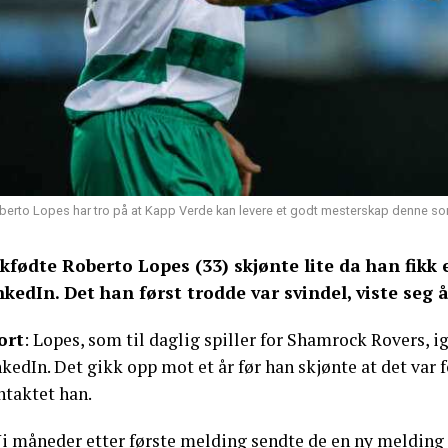
berto Lopes har tro på at Kapp Verde kan levere et godt mesterskap denne so
skfødte Roberto Lopes (33) skjønte lite da han fik
nkedIn. Det han først trodde var svindel, viste seg å
ort
: Lopes, som til daglig spiller for Shamrock Rovers,
kedIn. Det gikk opp mot et år før han skjønte at det var
ntaktet han.
Ni måneder etter første melding sendte de en ny melding