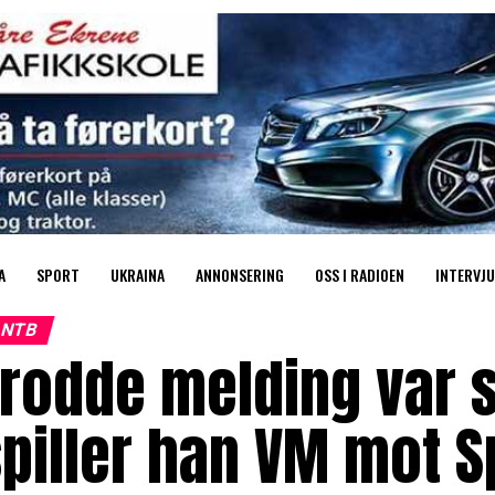
A
SPORT
UKRAINA
ANNONSERING
OSS I RADIOEN
INTERVJU
NTB
rodde melding var s
piller han VM mot S