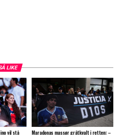
SÅ LIKE
ino vil stå
Maradonas massør gråtkvalt i retten: –