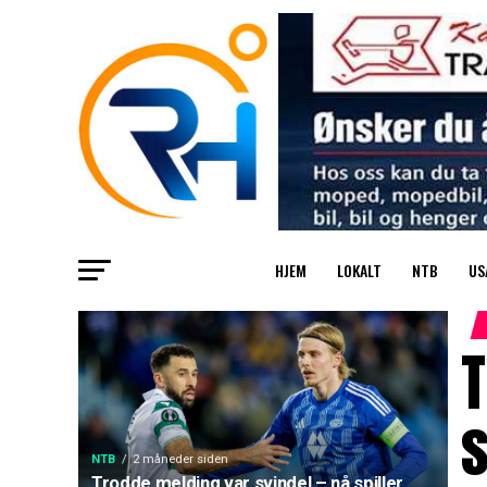
HJEM
LOKALT
NTB
US
T
s
NTB
2 måneder siden
Trodde melding var svindel – nå spiller