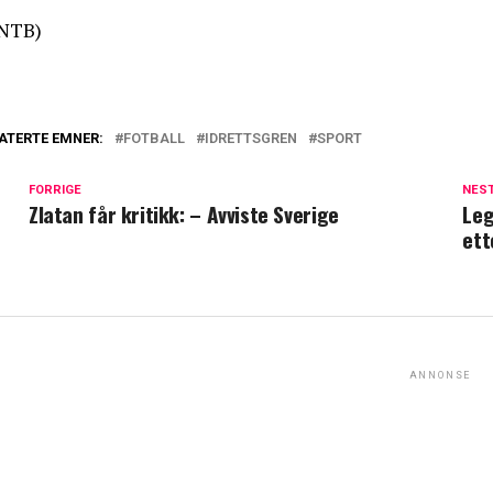
NTB)
ATERTE EMNER:
FOTBALL
IDRETTSGREN
SPORT
FORRIGE
NES
Zlatan får kritikk: – Avviste Sverige
Leg
ett
ANNONSE