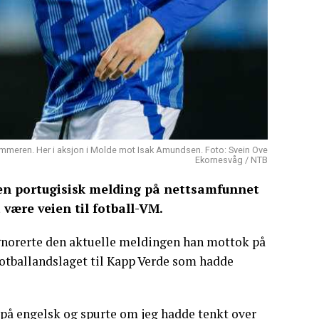
mmeren. Her i aksjon i Molde mot Isak Amundsen. Foto: Svein Ove
Ekornesvåg / NTB
k en portugisisk melding på nettsamfunnet
 være veien til fotball-VM.
 ignorerte den aktuelle meldingen han mottok på
 fotballandslaget til Kapp Verde som hadde
 på engelsk og spurte om jeg hadde tenkt over