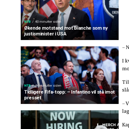
NTB
40 minutter siden
Økende motstand mot Blanche som ny
justisminister i USA
– N
I 
mo
Til
NTB
44 minutter siden
slå
Tidligere Fifa-topp: – Infantino vil stå imot
presset
– V
lag
Kap