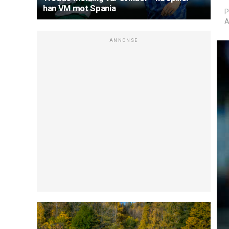
han VM mot Spania
P
A
ANNONSE