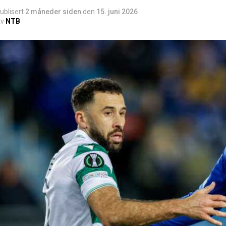
ublisert
2 måneder siden
den
15. juni 2026
v
NTB