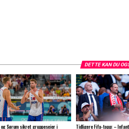
DETTE KAN DU OG
 og Sørum sikret gruppeseier i
Tidligere Fifa-topp: – Infant