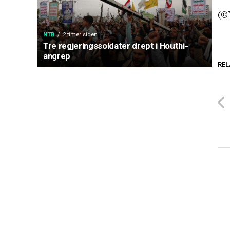
(©
NTB
2 timer siden
Tre regjeringssoldater drept i Houthi-
angrep
REL