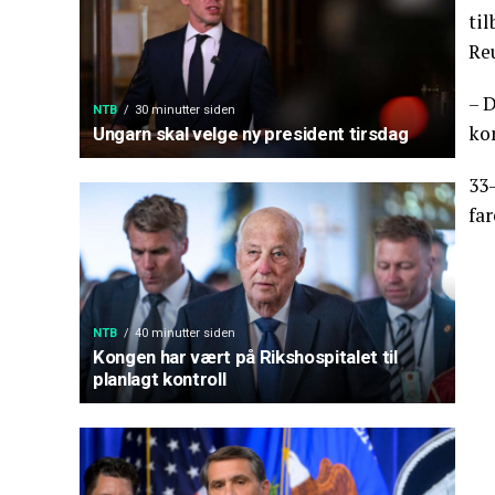
til
Re
– D
NTB
30 minutter siden
kon
Ungarn skal velge ny president tirsdag
33-
far
NTB
40 minutter siden
Kongen har vært på Rikshospitalet til
planlagt kontroll