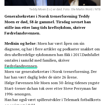
Teddy Moen (t.v.) er død. Foto: Ole Martin Wold / NTB
Generalsekretær i Norsk trenerforening Teddy
Moen er død, 58 år gammel. Tirsdag sovnet han
stille inn etter lang tids kreftsykdom, skriver
Fædrelandsvennen.
Medisin og helse
: Moen har vært åpen om sin
diagnose, og har i flere artikler og podkaster snakket om
den uhelbredelige sykdommen han fikk i 2017.Dødsfallet
omtales i samråd med familien, skriver
Fædrelandsvennen
.
Moen var generalsekretær i Norsk trenerforening. Der
har han vært daglig leder de siste 26 årene.
Ifølge Fævennen ble Moen som 30-åring tidenes yngste
Start-trener da han tok over etter Steve Perryman før
1996-sesongen.
Han har også vært spillerutvikler i Telemark fotballkrets