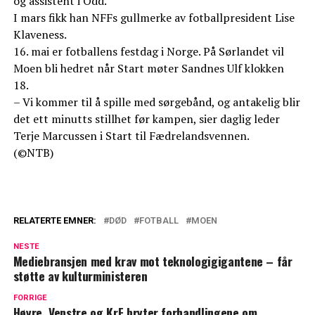
og assistent i Odd.
I mars fikk han NFFs gullmerke av fotballpresident Lise
Klaveness.
16. mai er fotballens festdag i Norge. På Sørlandet vil
Moen bli hedret når Start møter Sandnes Ulf klokken
18.
– Vi kommer til å spille med sørgebånd, og antakelig blir
det ett minutts stillhet før kampen, sier daglig leder
Terje Marcussen i Start til Fædrelandsvennen.
(©NTB)
RELATERTE EMNER:
DØD
FOTBALL
MOEN
NESTE
Mediebransjen med krav mot teknologigigantene – får
støtte av kulturministeren
FORRIGE
Høyre, Venstre og KrF bryter forhandlingene om