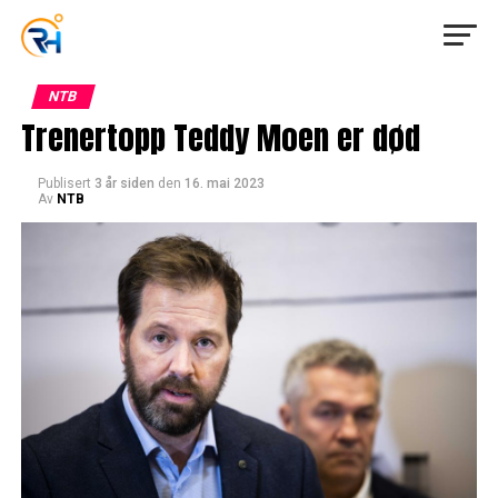
NTB
Trenertopp Teddy Moen er død
Publisert
3 år siden
den
16. mai 2023
Av
NTB