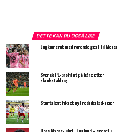
DETTE KAN DU OGSÅ LIKE
Lagkamerat med rørende gest til Messi
Svensk PL-profil ut på båre etter
skrekktakling
Stortalent fikset ny Fredrikstad-seier
Horn Myhre-jubel i England – scoret i