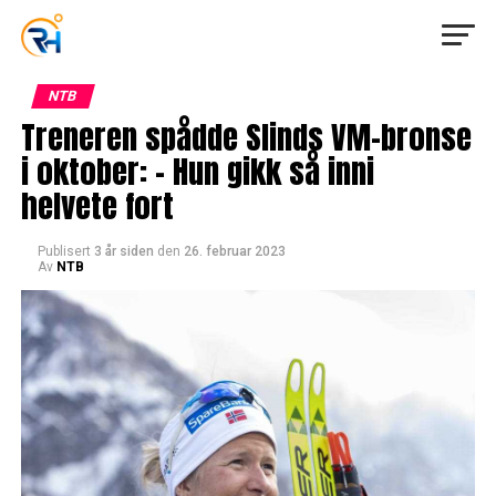
NTB
Treneren spådde Slinds VM-bronse
i oktober: – Hun gikk så inni
helvete fort
Publisert
3 år siden
den
26. februar 2023
Av
NTB