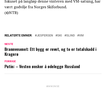
fokuset på langløp denne vinteren med VM-satsing, har
vært godvilje fra Norges Skiforbund.
(©NTB)
RELATERTE EMNER:
JESPERSEN
SKI
SLIND
VM
NESTE
Brannvesenet: Ett bygg er revet, og to er totalskadd i
Kragerø
FORRIGE
Putin: – Vesten ønsker å ødelegge Russland
ANNONSE