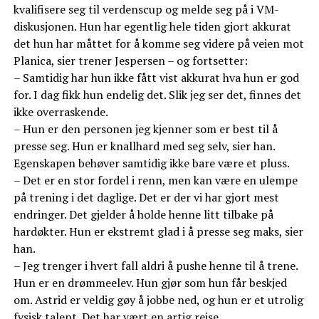
kvalifisere seg til verdenscup og melde seg på i VM-
diskusjonen. Hun har egentlig hele tiden gjort akkurat
det hun har måttet for å komme seg videre på veien mot
Planica, sier trener Jespersen – og fortsetter:
– Samtidig har hun ikke fått vist akkurat hva hun er god
for. I dag fikk hun endelig det. Slik jeg ser det, finnes det
ikke overraskende.
– Hun er den personen jeg kjenner som er best til å
presse seg. Hun er knallhard med seg selv, sier han.
Egenskapen behøver samtidig ikke bare være et pluss.
– Det er en stor fordel i renn, men kan være en ulempe
på trening i det daglige. Det er der vi har gjort mest
endringer. Det gjelder å holde henne litt tilbake på
hardøkter. Hun er ekstremt glad i å presse seg maks, sier
han.
– Jeg trenger i hvert fall aldri å pushe henne til å trene.
Hun er en drømmeelev. Hun gjør som hun får beskjed
om. Astrid er veldig gøy å jobbe ned, og hun er et utrolig
fysisk talent. Det har vært en artig reise.