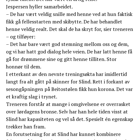
Jespersen hyller samarbeidet.
– De har vært veldig snille med henne ved at hun faktisk
fikk gå fellesstarten med skibytte. De har behandlet
henne veldig realt. Det skal de ha skryt for, sier treneren
– og tilføyer:
– Det har bare vært god stemning mellom oss og dem,
og vi har hatt god dialog hele veien. De har latt henne få
gå for drømmene sine og gitt henne tilliten. Stor
honnør til dem.
I etterkant av den nevnte treningsøkta har imidlertid
langt fra alt gått på skinner for Slind. Rett i forkant av
sesongåpningen på Beitostølen fikk hun korona. Det var
et kraftig slag i trynet.
Treneren forstår at mange i omgivelsene er overrasket
over lørdagens bronse. Selv har han hele tiden visst at
Slind har kapasiteten og vel så det. Spesielt én egenskap
trekker han fram.
En forutsetning for at Slind har kunnet kombinere