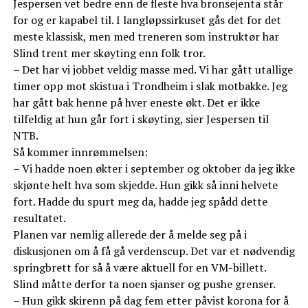
Jespersen vet bedre enn de fleste hva bronsejenta står
for og er kapabel til. I langløpssirkuset gås det for det
meste klassisk, men med treneren som instruktør har
Slind trent mer skøyting enn folk tror.
– Det har vi jobbet veldig masse med. Vi har gått utallige
timer opp mot skistua i Trondheim i slak motbakke. Jeg
har gått bak henne på hver eneste økt. Det er ikke
tilfeldig at hun går fort i skøyting, sier Jespersen til
NTB.
Så kommer innrømmelsen:
– Vi hadde noen økter i september og oktober da jeg ikke
skjønte helt hva som skjedde. Hun gikk så inni helvete
fort. Hadde du spurt meg da, hadde jeg spådd dette
resultatet.
Planen var nemlig allerede der å melde seg på i
diskusjonen om å få gå verdenscup. Det var et nødvendig
springbrett for så å være aktuell for en VM-billett.
Slind måtte derfor ta noen sjanser og pushe grenser.
– Hun gikk skirenn på dag fem etter påvist korona for å