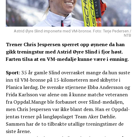
Astrid Øyre Slind imponerte med VM-bronse. Foto: Terje Pedersen /
NTB
Trener Chris Jespersen sperret opp øynene da han
gikk treningstur med Astrid Øyre Slind i fjor høst.
Farten tilsa at en VM-medalje kunne være i emning.
Sport
: 35 år gamle Slind overrasket mange da hun suste
inn til VM-bronse på 15-kilometeren med skibytte i
Planica lørdag. De svenske stjernene Ebba Andersson og
Frida Karlsson var alene om å kunne matche veteranen
fra Oppdal.Mange ble forbauset over Slind-medaljen,
men Chris Jespersen var ikke blant dem. Han er Oppdal-
jentas trener på langløpslaget Team Aker Dæhlie.
Sammen har de to tilbrakte utallige treningstimer de
siste årene.