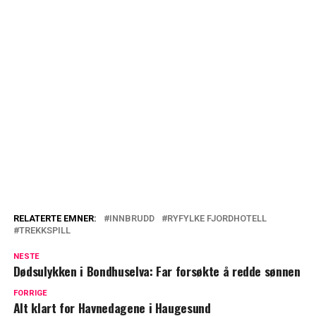
RELATERTE EMNER:
INNBRUDD
RYFYLKE FJORDHOTELL
TREKKSPILL
NESTE
Dødsulykken i Bondhuselva: Far forsøkte å redde sønnen
FORRIGE
Alt klart for Havnedagene i Haugesund