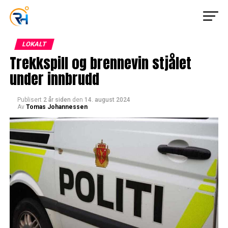
LOKALT
Trekkspill og brennevin stjålet
under innbrudd
Publisert
2 år siden
den
14. august 2024
Av
Tomas Johannessen