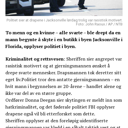
Politiet sier at drapene i Jacksonville lørdag trolig var rasistisk motivert.
Foto: John Raoux / AP / NTB
To menn og en kvinne – alle svarte – ble drept da en
mann begynte å skyte i en butikk i byen Jacksonville i
Florida, opplyser politiet i byen.
Kriminalitet og rettsvesen
: Sheriffen sier angrepet var
rasistisk motivert og at gjerningsmannen ønsket å
drepe svarte mennesker. Drapsmannen tok deretter sitt
eget liv.Politiet tror den antatte gjerningsmannen – en
hvit mann i begynnelsen av 20-årene – handlet alene og
ikke var del av en større gruppe.
Ordfører Donna Deegan sier skytingen er meldt inn som
hatkriminalitet, og det føderale politiet FBI opplyser
drapene også vil bli etterforsket som dette.
Sheriffen opplyser at den foreløpig uidentifiserte
gjerningsmannen var kledd i en såkalt taktisk vest og at