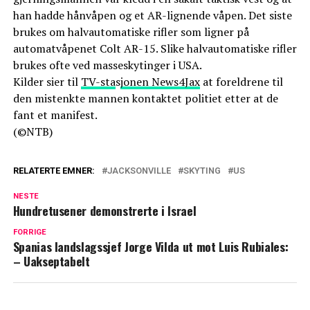
han hadde hånvåpen og et AR-lignende våpen. Det siste
brukes om halvautomatiske rifler som ligner på
automatvåpenet Colt AR-15. Slike halvautomatiske rifler
brukes ofte ved masseskytinger i USA.
Kilder sier til
TV-sta
s
jonen News4Jax
at foreldrene til
den mistenkte mannen kontaktet politiet etter at de
fant et manifest.
(©NTB)
RELATERTE EMNER:
JACKSONVILLE
SKYTING
US
NESTE
Hundretusener demonstrerte i Israel
FORRIGE
Spanias landslagssjef Jorge Vilda ut mot Luis Rubiales:
– Uakseptabelt