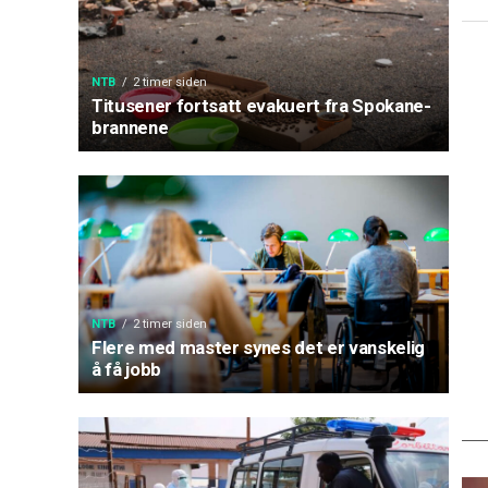
NTB
2 timer siden
Titusener fortsatt evakuert fra Spokane-
brannene
NTB
2 timer siden
Flere med master synes det er vanskelig
å få jobb