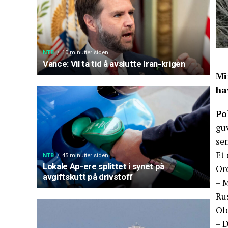
NTB
10 minutter siden
Vance: Vil ta tid å avslutte Iran-krigen
Mi
ha
Po
gu
sen
Et 
NTB
45 minutter siden
Lokale Ap-ere splittet i synet på
Or
avgiftskutt på drivstoff
– M
Ru
Ole
– D