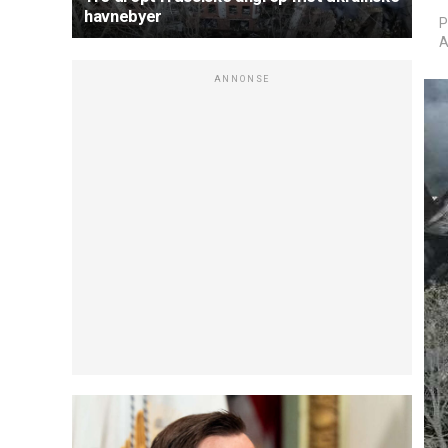
havnebyer
P
A
ANNONSE