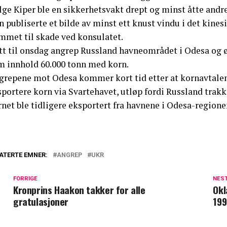
lge Kiper ble en sikkerhetsvakt drept og minst åtte andre 
 publiserte et bilde av minst ett knust vindu i det kines
mmet til skade ved konsulatet.
tt til onsdag angrep Russland havneområdet i Odesa og 
m innhold 60.000 tonn med korn.
grepene mot Odesa kommer kort tid etter at kornavtalen 
portere korn via Svartehavet, utløp fordi Russland trakk 
net ble tidligere eksportert fra havnene i Odesa-regione
ATERTE EMNER:
ANGREP
UKR
FORRIGE
NES
Kronprins Haakon takker for alle
Okl
gratulasjoner
199