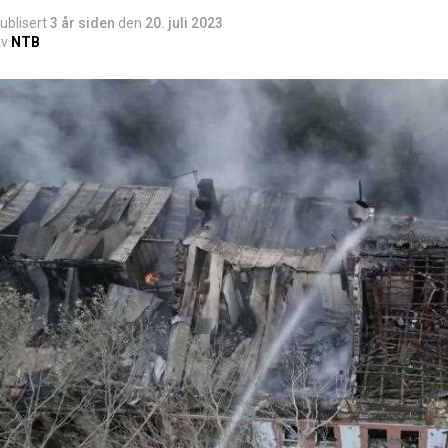
ublisert
3 år siden
den
20. juli 2023
v
NTB