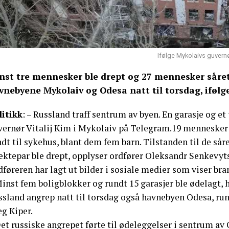
Ifølge Mykolaivs guvernø
nst tre mennesker ble drept og 27 mennesker såret
vnebyene Mykolaiv og Odesa natt til torsdag, ifølge
litikk
: – Russland traff sentrum av byen. En garasje og et 
vernør Vitalij Kim i Mykolaiv på Telegram.19 mennesker b
dt til sykehus, blant dem fem barn. Tilstanden til de såre
ektepar ble drept, opplyser ordfører Oleksandr Senkevyts
dføreren har lagt ut bilder i sosiale medier som viser b
inst fem boligblokker og rundt 15 garasjer ble ødelagt, 
ssland angrep natt til torsdag også havnebyen Odesa, run
g Kiper.
et russiske angrepet førte til ødeleggelser i sentrum av 