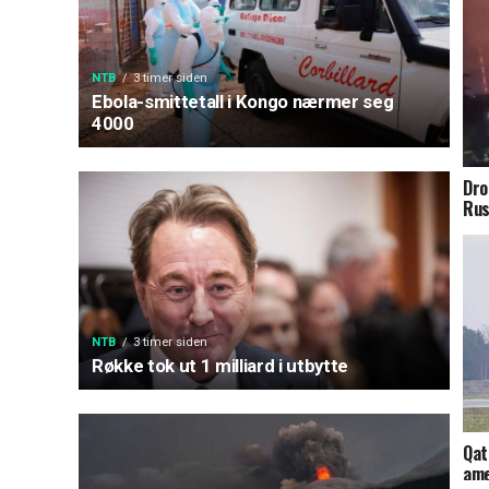
NTB
3 timer siden
Ebola-smittetall i Kongo nærmer seg
4000
Dro
Rus
NTB
3 timer siden
Røkke tok ut 1 milliard i utbytte
Qat
ame