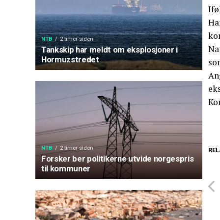
Ifø
Han
ko
NTB
2 timer siden
Na
Tankskip har meldt om eksplosjoner i
Hormuzstredet
so
An
eks
Kor
NTB
2 timer siden
REL
Forsker ber politikerne utvide norgespris
til kommuner