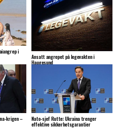
aiangrep i
Ansatt angrepet på legevakten i
Haugesund
ina-krigen –
Nato-sjef Rutte: Ukraina trenger
effektive sikkerhetsgarantier