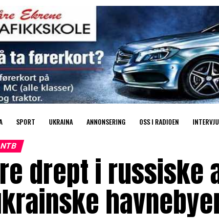
A
SPORT
UKRAINA
ANNONSERING
OSS I RADIOEN
INTERVJU
NTB
re drept i russiske
ukrainske havnebye