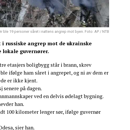
r ble 19 personer såret i nattens angrep mot byen. Foto: AP / NTB
 i russiske angrep mot de ukrainske
 lokale guvernører.
tre etasjers boligbygg står i brann, skrev
le ifølge ham såret i angrepet, og ni av dem er
de er ikke kjent.
j senere på dagen.
rannmannskaper ved en delvis ødelagt bygning.
hevder han.
dt 100 kilometer lenger sør, ifølge guvernør
Odesa, sier han.