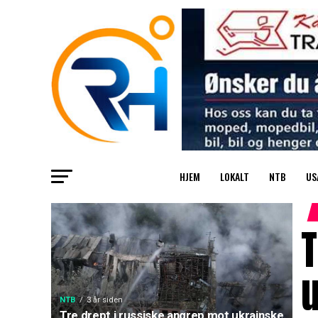
HJEM
LOKALT
NTB
US
T
NTB
3 år siden
Tre drept i russiske angrep mot ukrainske