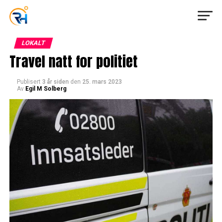
LOKALT
Travel natt for politiet
Publisert
3 år siden
den
25. mars 2023
Av
Egil M Solberg