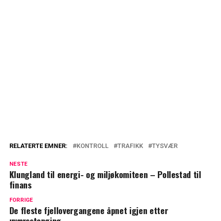
RELATERTE EMNER:
KONTROLL
TRAFIKK
TYSVÆR
NESTE
Klungland til energi- og miljøkomiteen – Pollestad til
finans
FORRIGE
De fleste fjellovergangene åpnet igjen etter
uværsstenging