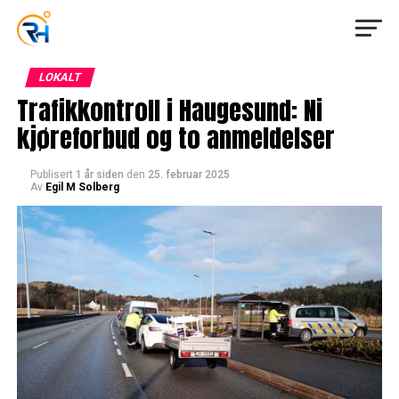
LOKALT
Trafikkontroll i Haugesund: Ni
kjøreforbud og to anmeldelser
Publisert
1 år siden
den
25. februar 2025
Av
Egil M Solberg