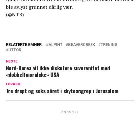
ble avlyst grunnet dårlig vær.
(©NTB)
RELATERTE EMNER:
ALPINT
BEAVERCREEK
TRENING
UTFOR
NESTE
Nord-Korea vil ikke diskutere suverenitet med
«dobbeltmoralske» USA
FORRIGE
Tre drept og seks såret i skyteangrep i Jerusalem
ANNONSE