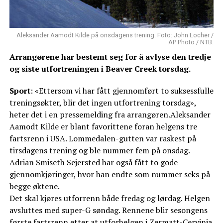
Aleksander Aamodt Kilde på onsdagens trening. Foto: John Locher /
AP Photo / NTB.
Arrangørene har bestemt seg for å avlyse den tredje
og siste utfortreningen i Beaver Creek torsdag.
Sport
: «Ettersom vi har fått gjennomført to suksessfulle
treningsøkter, blir det ingen utfortrening torsdag»,
heter det i en pressemelding fra arrangøren.Aleksander
Aamodt Kilde er blant favorittene foran helgens tre
fartsrenn i USA. Lommedalen-gutten var raskest på
tirsdagens trening og ble nummer fem på onsdag.
Adrian Smiseth Sejersted har også fått to gode
gjennomkjøringer, hvor han endte som nummer seks på
begge øktene.
Det skal kjøres utforrenn både fredag og lørdag. Helgen
avsluttes med super-G søndag. Rennene blir sesongens
første fartsrenn etter at utforhelgen i Zermatt-Cervinia