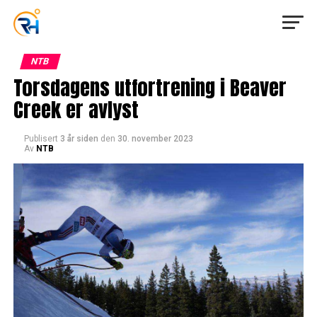
NTB
Torsdagens utfortrening i Beaver
Creek er avlyst
Publisert
3 år siden
den
30. november 2023
Av
NTB