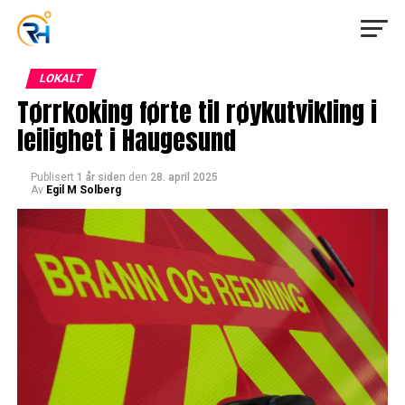
LOKALT
Tørrkoking førte til røykutvikling i
leilighet i Haugesund
Publisert
1 år siden
den
28. april 2025
Av
Egil M Solberg