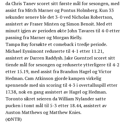
da Chris Tanev scoret sitt første mål for sesongen, med
assist fra Mitch Marner og Pontus Holmberg. Kun 33
sekunder senere ble det 3-0 ved Nicholas Robertson,
assistert av Fraser Minten og Simon Benoit. Med ett
minutt igjen av perioden økte John Tavares til 4-0 etter
pasning fra Marner og Morgan Rielly.
Tampa Bay forsøkte et comeback i tredje periode.
Michael Eyssimont reduserte til 4-1 etter 11.21,
assistert av Darren Raddysh. Jake Guentzel scoret sitt
tiende mål for sesongen og reduserte ytterligere til 4-2
etter 15.19, med assist fra Brandon Hagel og Victor
Hedman. Cam Atkinson gjorde kampen virkelig
spennende med sin scoring til 4-3 i overtallsspill etter
17.38, nok en gang assistert av Hagel og Hedman.
Toronto sikret seieren da William Nylander satte
pucken i tomt mål til 5-3 etter 18.44, assistert av
Auston Matthews og Matthew Knies.
(©NTB)