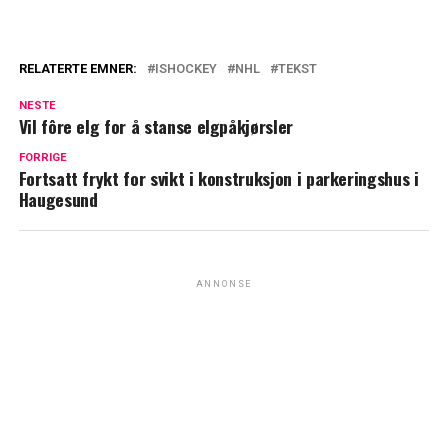
RELATERTE EMNER:
ISHOCKEY
NHL
TEKST
NESTE
Vil fôre elg for å stanse elgpåkjørsler
FORRIGE
Fortsatt frykt for svikt i konstruksjon i parkeringshus i
Haugesund
ANNONSE