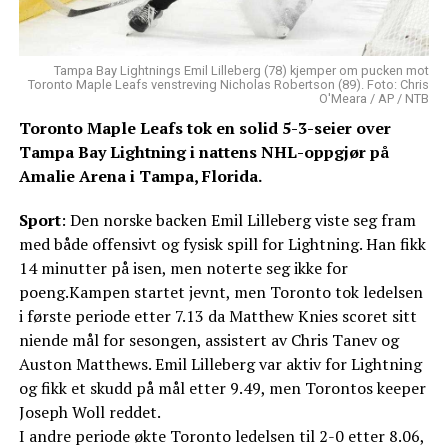
Tampa Bay Lightnings Emil Lilleberg (78) kjemper om pucken mot
Toronto Maple Leafs venstreving Nicholas Robertson (89). Foto: Chris
O'Meara / AP / NTB
Toronto Maple Leafs tok en solid 5-3-seier over
Tampa Bay Lightning i nattens NHL-oppgjør på
Amalie Arena i Tampa, Florida.
Sport
: Den norske backen Emil Lilleberg viste seg fram
med både offensivt og fysisk spill for Lightning. Han fikk
14 minutter på isen, men noterte seg ikke for
poeng.Kampen startet jevnt, men Toronto tok ledelsen
i første periode etter 7.13 da Matthew Knies scoret sitt
niende mål for sesongen, assistert av Chris Tanev og
Auston Matthews. Emil Lilleberg var aktiv for Lightning
og fikk et skudd på mål etter 9.49, men Torontos keeper
Joseph Woll reddet.
I andre periode økte Toronto ledelsen til 2-0 etter 8.06,