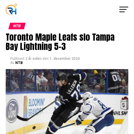
NTB
Toronto Maple Leafs slo Tampa
Bay Lightning 5-3
Publisert
2 år siden
den
1. desember 2024
Av
NTB