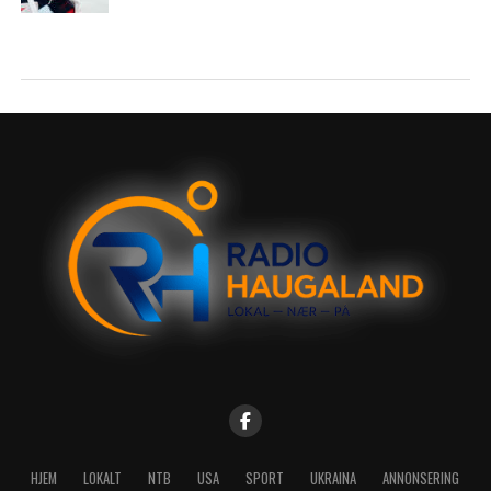
HJEM
LOKALT
NTB
USA
SPORT
UKRAINA
ANNONSERING