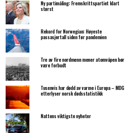
Ny partimåling: Fremskrittspartiet klart
størst
Rekord for Norwegian: Høyeste
passasjertall siden før pandemien
Tre av fire nordmenn mener atomvåpen bør
være forbudt
Tusenvis har dødd av varme i Europa – MDG
etterlyser norsk dødsstatistikk
Nattens viktigste nyheter