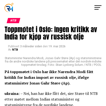
NTB
Toppmøtet i Oslo: Ingen kritikk av
India for kjøp av russisk olje
Publisert
3 måneder siden
den
19. mai 2026
Av
NTB
Statsminister Narendra Modi, Jonas Gahr Støre (Ap) og statsministrene
fra de andre nordiske landene på pressemøtet etter det nordisk-indiske
toppmøtet tirsdag. Foto: Stian Lysberg Solum / NTB / POOL
På toppmøtet i Oslo har ikke Narendra Modi fått
kritikk for Indias import av russisk olje, ifølge
statsminister Jonas Gahr Støre (Ap).
ukraina
: – Nei, han har ikke fått det, sier Støre til NTB
etter møtet mellom Indias statsminister og
statsministrene fra de nordiske landene.