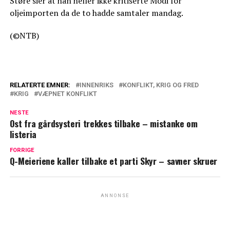
Støre sier at han heller ikke kritiserte Modi for
oljeimporten da de to hadde samtaler mandag.
(©NTB)
RELATERTE EMNER:
INNENRIKS
KONFLIKT, KRIG OG FRED
KRIG
VÆPNET KONFLIKT
NESTE
Ost fra gårdsysteri trekkes tilbake – mistanke om
listeria
FORRIGE
Q-Meieriene kaller tilbake et parti Skyr – savner skruer
ANNONSE