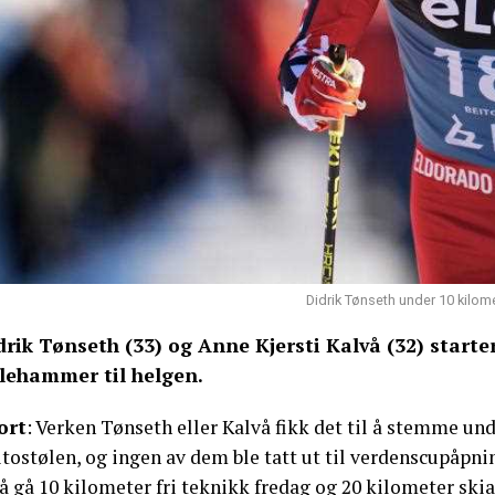
Didrik Tønseth under 10 kilome
drik Tønseth (33) og Anne Kjersti Kalvå (32) start
llehammer til helgen.
ort
: Verken Tønseth eller Kalvå fikk det til å stemme u
tostølen, og ingen av dem ble tatt ut til verdenscupåpnin
 å gå 10 kilometer fri teknikk fredag og 20 kilometer ski