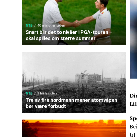
NTB
40 minutter siden
Snart blir det to nivåer i PGA-touren –
skal spilles om større summer
NTB
1 time siden
Di
Tre av fire nordmenn mener atomvåpen
Li
bør være forbudt
Sp
Bei
til