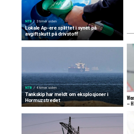
NTB
3 timer siden
Lokale Ap-ere splittet i synet på
avgiftskutt på drivstoff
NTB
4 timer siden
Tankskip har meldt om eksplosjoner i
Wen
Hormuzstredet
– H