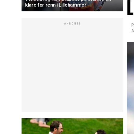
klare for renn i Lillehammer
ANNONSE
P
A