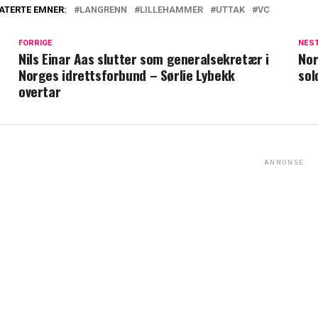
ATERTE EMNER:
LANGRENN
LILLEHAMMER
UTTAK
VC
FORRIGE
NES
Nils Einar Aas slutter som generalsekretær i
Nor
Norges idrettsforbund – Sørlie Lybekk
sol
overtar
ANNONSE