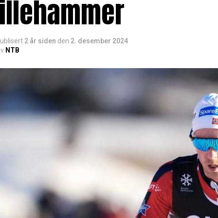
Lillehammer
ublisert
2 år siden
den
2. desember 2024
v
NTB