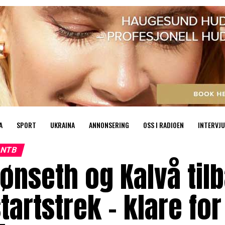
A
SPORT
UKRAINA
ANNONSERING
OSS I RADIOEN
INTERVJU
NTB
ønseth og Kalvå til
tartstrek – klare for