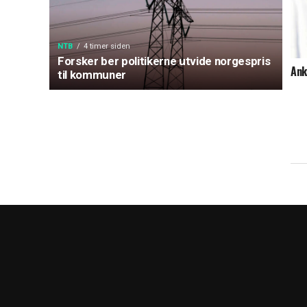
NTB
4 timer siden
Forsker ber politikerne utvide norgespris
Ank
til kommuner