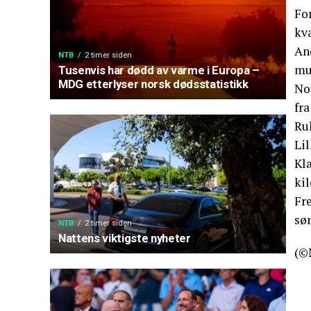
Fo
kva
An
NTB
2 timer siden
mu
Tusenvis har dødd av varme i Europa –
MDG etterlyser norsk dødsstatistikk
Nor
fr
Ru
Li
Klæ
kil
Fre
sø
NTB
2 timer siden
Nattens viktigste nyheter
(©