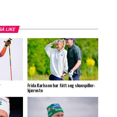
SÅ LIKE
r
Frida Karlsson har fått seg skuespiller-
kjæreste