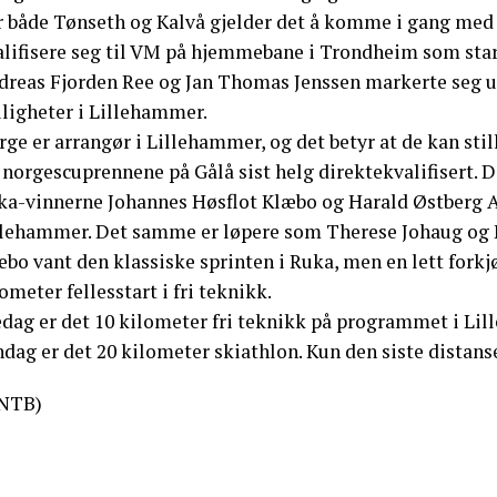
r både Tønseth og Kalvå gjelder det å komme i gang med 
lifisere seg til VM på hjemmebane i Trondheim som starter
dreas Fjorden Ree og Jan Thomas Jenssen markerte seg un
ligheter i Lillehammer.
ge er arrangør i Lillehammer, og det betyr at de kan sti
a norgescuprennene på Gålå sist helg direktekvalifisert.
ka-vinnerne Johannes Høsflot Klæbo og Harald Østberg A
llehammer. Det samme er løpere som Therese Johaug og 
bo vant den klassiske sprinten i Ruka, men en lett forkjø
ometer fellesstart i fri teknikk.
dag er det 10 kilometer fri teknikk på programmet i Lill
ndag er det 20 kilometer skiathlon. Kun den siste distan
NTB)