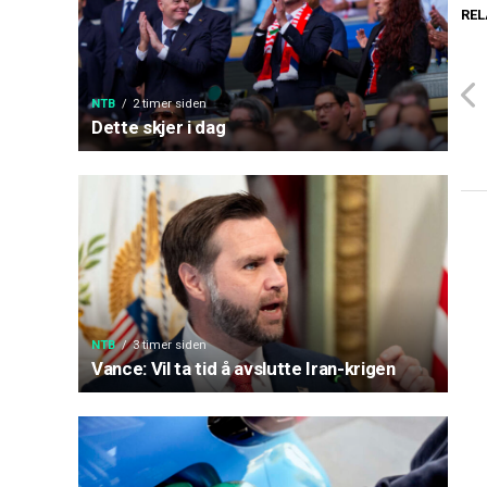
REL
NTB
2 timer siden
Dette skjer i dag
NTB
3 timer siden
Vance: Vil ta tid å avslutte Iran-krigen