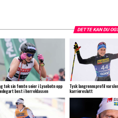
DETTE KAN DU OG
g tok sin femte seier i Lysebotn opp
Tysk langrennsprofil varsle
edegart best i herreklassen
karriereslutt