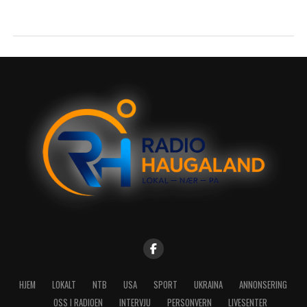
HJEM
LOKALT
NTB
USA
SPORT
UKRAINA
ANNONSERING
OSS I RADIOEN
INTERVJU
PERSONVERN
LIVESENTER