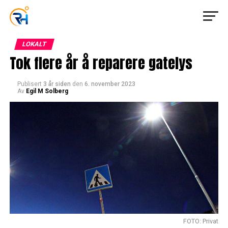
LOKALT
Tok flere år å reparere gatelys
Publisert
3 år siden
den
6. november 2023
Av
Egil M Solberg
FOTO: Privat