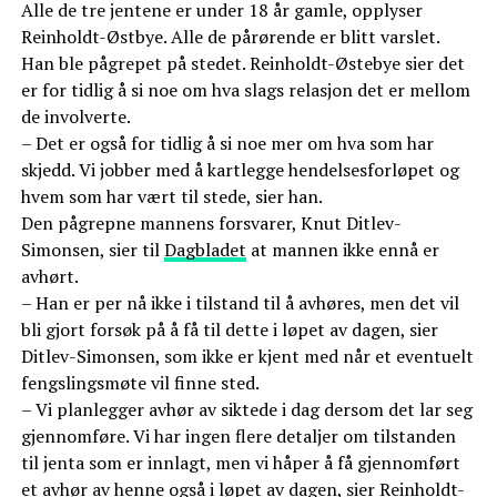
Alle de tre jentene er under 18 år gamle, opplyser
Reinholdt-Østbye. Alle de pårørende er blitt varslet.
Han ble pågrepet på stedet. Reinholdt-Østebye sier det
er for tidlig å si noe om hva slags relasjon det er mellom
de involverte.
– Det er også for tidlig å si noe mer om hva som har
skjedd. Vi jobber med å kartlegge hendelsesforløpet og
hvem som har vært til stede, sier han.
Den pågrepne mannens forsvarer, Knut Ditlev-
Simonsen, sier til
Dagbladet
at mannen ikke ennå er
avhørt.
– Han er per nå ikke i tilstand til å avhøres, men det vil
bli gjort forsøk på å få til dette i løpet av dagen, sier
Ditlev-Simonsen, som ikke er kjent med når et eventuelt
fengslingsmøte vil finne sted.
– Vi planlegger avhør av siktede i dag dersom det lar seg
gjennomføre. Vi har ingen flere detaljer om tilstanden
til jenta som er innlagt, men vi håper å få gjennomført
et avhør av henne også i løpet av dagen, sier Reinholdt-