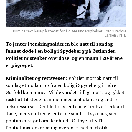
Kriminalteknikere på stedet for å gjøre undersøkelser. Foto: Freddie
Larsen / NTB
To jenter i tenåringsalderen ble natt til søndag
funnet døde i en bolig i Spydeberg på Østlandet.
Politiet mistenker overdose, og en mann i 20-årene
er pågrepet.
Kriminalitet og rettsvesen
: Politiet mottok natt til
søndag et nødanrop fra en bolig i Spydeberg i Indre
Østfold kommune.– Vi ble varslet tidlig i natt, og rykket
raskt ut til stedet sammen med ambulanse og andre
helseressurser. Der ble to av jentene etter hvert erklært
døde, mens en tredje jente ble sendt til sykehus, sier
politiinspektør Lars Reinholdt-Østbye til NTB.
Politiet mistenker mulig overdose med narkotika.