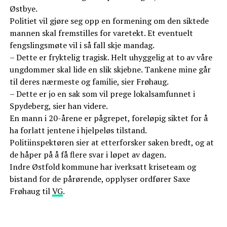
Østbye.
Politiet vil gjøre seg opp en formening om den siktede
mannen skal fremstilles for varetekt. Et eventuelt
fengslingsmøte vil i så fall skje mandag.
– Dette er fryktelig tragisk. Helt uhyggelig at to av våre
ungdommer skal lide en slik skjebne. Tankene mine går
til deres nærmeste og familie, sier Frøhaug.
– Dette er jo en sak som vil prege lokalsamfunnet i
Spydeberg, sier han videre.
En mann i 20-årene er pågrepet, foreløpig siktet for å
ha forlatt jentene i hjelpeløs tilstand.
Politiinspektøren sier at etterforsker saken bredt, og at
de håper på å få flere svar i løpet av dagen.
Indre Østfold kommune har iverksatt kriseteam og
bistand for de pårørende, opplyser ordfører Saxe
Frøhaug til
VG
.