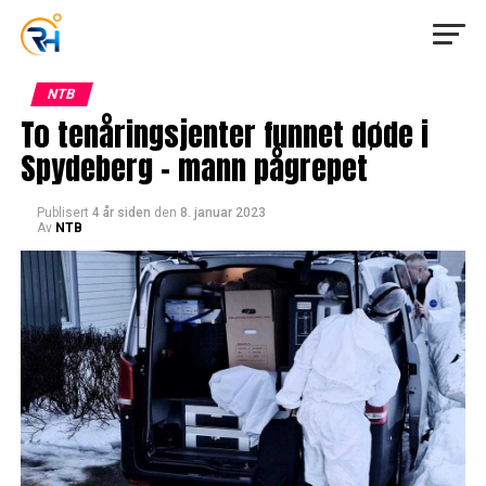
NTB
To tenåringsjenter funnet døde i
Spydeberg – mann pågrepet
Publisert
4 år siden
den
8. januar 2023
Av
NTB