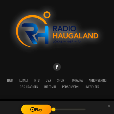
HJEM
LOKALT
NTB
USA
SPORT
UKRAINA
ANNONSERING
OSS I RADIOEN
INTERVJU
PERSONVERN
LIVESENTER
×
Copyright © 2026 A-Media AS | Radio Haugaland - Haraldsgata 114,
Play
5527 Haugesund - Mail: post@radioh.no - Telefon: 52717273