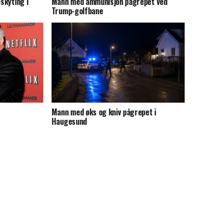
eskyting i
Mann med ammunisjon pågrepet ved
Trump-golfbane
Mann med øks og kniv pågrepet i
Haugesund