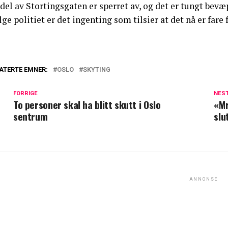
del av Stortingsgaten er sperret av, og det er tungt bevæp
lge politiet er det ingenting som tilsier at det nå er fare
ATERTE EMNER:
OSLO
SKYTING
FORRIGE
NES
To personer skal ha blitt skutt i Oslo
«Mr
sentrum
slu
ANNONSE