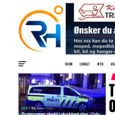
HJEM
LOKALT
NTB
US
T
NTB
4 år siden
To personer skadd i skuddveksling i Oslo