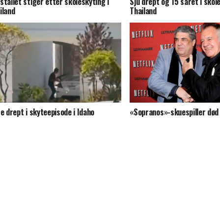
stallet stiger etter skoleskyting i
Sju drept og 15 såret i skol
iland
Thailand
re drept i skyteepisode i Idaho
«Sopranos»-skuespiller død