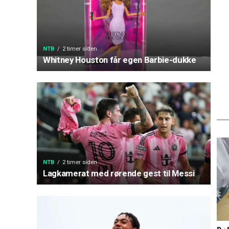
NTB
2 timer siden
Whitney Houston får egen Barbie-dukke
NTB
2 timer siden
Lagkamerat med rørende gest til Messi