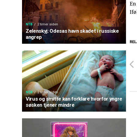
En 
Ifø
NTB
2 timer siden
Zelenskyj: Odesas havn skadet i russiske
angrep
REL
NTB
2 timer siden
Virus og smitte kan forklare hvorfor yngre
søsken tjener mindre