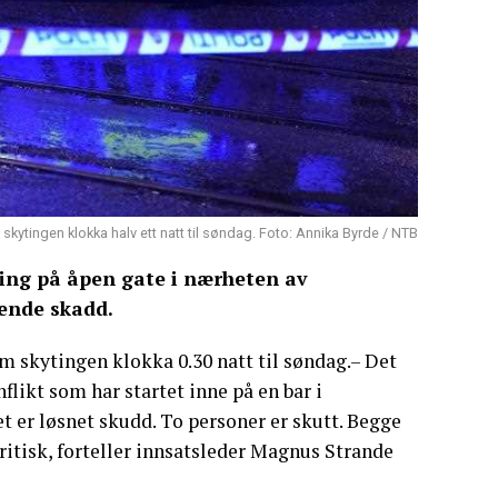
 skytingen klokka halv ett natt til søndag. Foto: Annika Byrde / NTB
ling på åpen gate i nærheten av
uende skadd.
om skytingen klokka 0.30 natt til søndag.– Det
flikt som har startet inne på en bar i
et er løsnet skudd. To personer er skutt. Begge
kritisk, forteller innsatsleder Magnus Strande