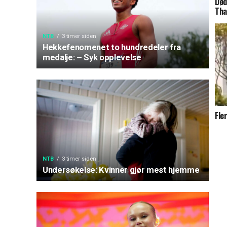
Død
Tha
NTB
3 timer siden
Hekkefenomenet to hundredeler fra
medalje: – Syk opplevelse
Fle
NTB
3 timer siden
Undersøkelse: Kvinner gjør mest hjemme