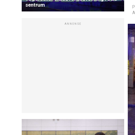
sentrum
P
A
ANNONSE