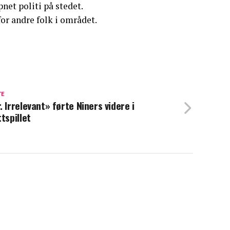
net politi på stedet.
 for andre folk i området.
TE
. Irrelevant» førte Niners videre i
ttspillet