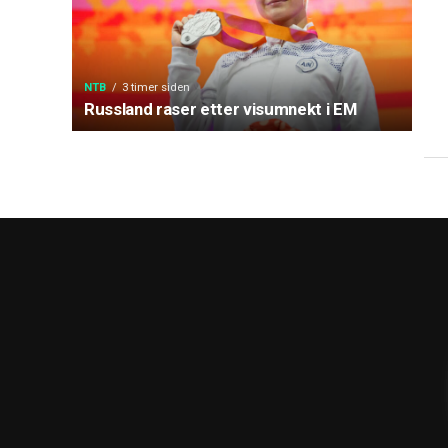
NTB
3 timer siden
Russland raser etter visumnekt i EM