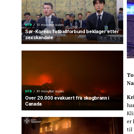
NTB
31 minutter siden
Sør-Koreas fotballforbund beklager etter
sexskandale
To
Na
NTB
41 minutter siden
Kr
Over 20.000 evakuert fra skogbrann i
Canada
har
Kli
er 
til