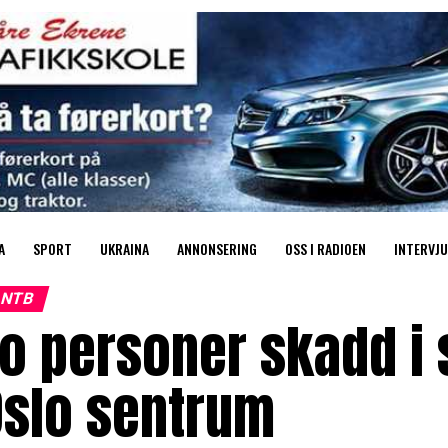
A
SPORT
UKRAINA
ANNONSERING
OSS I RADIOEN
INTERVJU
NTB
o personer skadd i 
Oslo sentrum