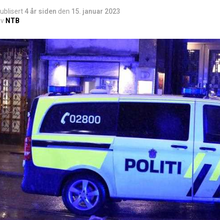
ublisert
4 år siden
den
15. januar 2023
v
NTB