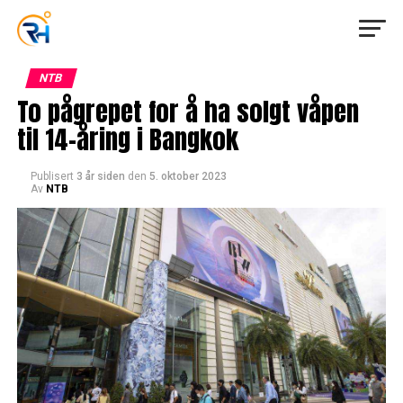
NTB
To pågrepet for å ha solgt våpen
til 14-åring i Bangkok
Publisert
3 år siden
den
5. oktober 2023
Av
NTB