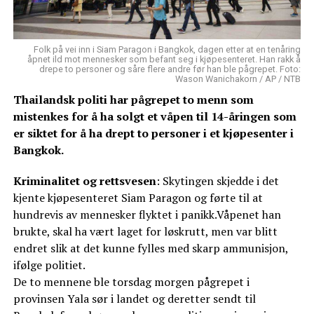
Folk på vei inn i Siam Paragon i Bangkok, dagen etter at en tenåring
åpnet ild mot mennesker som befant seg i kjøpesenteret. Han rakk å
drepe to personer og såre flere andre før han ble pågrepet. Foto:
Wason Wanichakorn / AP / NTB
Thailandsk politi har pågrepet to menn som
mistenkes for å ha solgt et våpen til 14-åringen som
er siktet for å ha drept to personer i et kjøpesenter i
Bangkok.
Kriminalitet og rettsvesen
: Skytingen skjedde i det
kjente kjøpesenteret Siam Paragon og førte til at
hundrevis av mennesker flyktet i panikk.Våpenet han
brukte, skal ha vært laget for løskrutt, men var blitt
endret slik at det kunne fylles med skarp ammunisjon,
ifølge politiet.
De to mennene ble torsdag morgen pågrepet i
provinsen Yala sør i landet og deretter sendt til