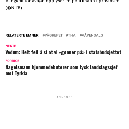
Bangkok for avhør, opplyser en politimann i provinsen.
(©NTB)
RELATERTE EMNER:
PÅGREPET
THAI
VÅPENSALG
NESTE
Vedum: Helt feil å si at vi «gønner på» i statsbudsjettet
FORRIGE
Nagelsmann hjemmedebuterer som tysk landslagssjef
mot Tyrkia
ANNONSE