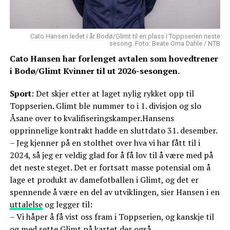
Cato Hansen ledet i år Bodø/Glimt til en plass i Toppserien neste
sesong. Foto: Beate Oma Dahle / NTB
Cato Hansen har forlenget avtalen som hovedtrener
i Bodø/Glimt Kvinner til ut 2026-sesongen.
Sport
: Det skjer etter at laget nylig rykket opp til
Toppserien. Glimt ble nummer to i 1. divisjon og slo
Åsane over to kvalifiseringskamper.Hansens
opprinnelige kontrakt hadde en sluttdato 31. desember.
– Jeg kjenner på en stolthet over hva vi har fått til i
2024, så jeg er veldig glad for å få lov til å være med på
det neste steget. Det er fortsatt masse potensial om å
lage et produkt av damefotballen i Glimt, og det er
spennende å være en del av utviklingen, sier Hansen i en
uttalelse
og legger til:
– Vi håper å få vist oss fram i Toppserien, og kanskje til
og med sette Glimt på kartet der også.