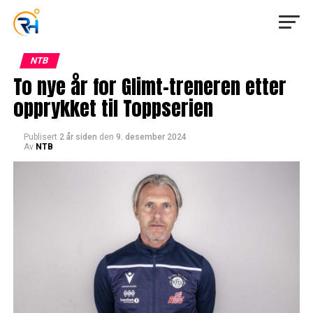
NTB
To nye år for Glimt-treneren etter
opprykket til Toppserien
Publisert
2 år siden
den
9. desember 2024
Av
NTB