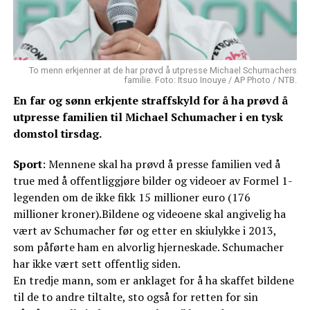
To menn erkjenner at de har prøvd å utpresse Michael Schumachers
familie. Foto: Itsuo Inouye / AP Photo / NTB.
En far og sønn erkjente straffskyld for å ha prøvd å
utpresse familien til Michael Schumacher i en tysk
domstol tirsdag.
Sport
: Mennene skal ha prøvd å presse familien ved å
true med å offentliggjøre bilder og videoer av Formel 1-
legenden om de ikke fikk 15 millioner euro (176
millioner kroner).Bildene og videoene skal angivelig ha
vært av Schumacher før og etter en skiulykke i 2013,
som påførte ham en alvorlig hjerneskade. Schumacher
har ikke vært sett offentlig siden.
En tredje mann, som er anklaget for å ha skaffet bildene
til de to andre tiltalte, sto også for retten for sin