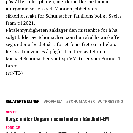
påståtte rolle i planen, men kom ikke med noen
innrømmelse av skyld. Mannen jobbet som
sikkerhetsvakt for Schumacher-familiens bolig i Sveits
fram til 2021.
Påtalemyndigheten anklager den mistenkte for å ha
solgt bilder av Schumacher, som han skal ha anskaffet
seg under arbeidet sitt, for et femsifret euro-beløp.
Rettssaken ventes å pågå til midten av februar.
Michael Schumacher vant sju VM-titler som Formel 1-
fører.
(©NTB)
RELATERTE EMNER:
FORMEL1
SCHUMACHER
UTPRESSING
NESTE
Norge møter Ungarn i semifinalen i håndball-EM
FORRIGE