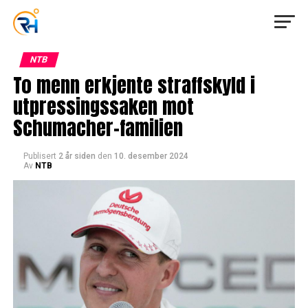
NTB
To menn erkjente straffskyld i
utpressingssaken mot
Schumacher-familien
Publisert
2 år siden
den
10. desember 2024
Av
NTB