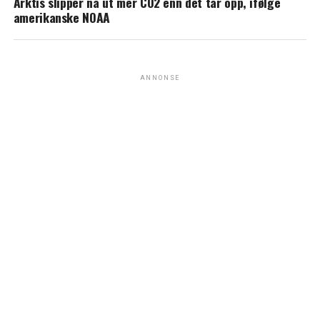
Arktis slipper nå ut mer CO2 enn det tar opp, ifølge
amerikanske NOAA
ANNONSE