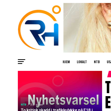
HJEM
LOKALT
NTB
US
T
E
NTB
3 år siden
To kritisk skadd i trafikkulykke på E18 i