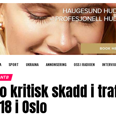
A
SPORT
UKRAINA
ANNONSERING
OSS I RADIOEN
INTERVJU
NTB
o kritisk skadd i tr
18 i Oslo