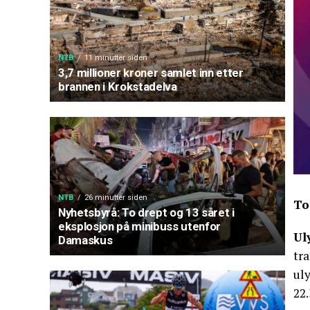
NTB
11 minutter siden
3,7 millioner kroner samlet inn etter
brannen i Krokstadelva
NTB
26 minutter siden
To
Nyhetsbyrå: To drept og 13 såret i
eksplosjon på minibuss utenfor
Ul
Damaskus
tra
uly
22