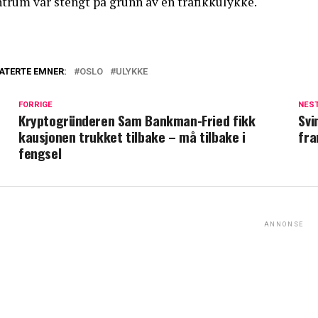
ntrum var stengt på grunn av en trafikkulykke.
ATERTE EMNER:
OSLO
ULYKKE
FORRIGE
NES
Kryptogründeren Sam Bankman-Fried fikk
Svi
kausjonen trukket tilbake – må tilbake i
fra
fengsel
ANNONSE