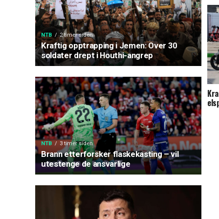
NTB
2 timer siden
Kraftig opptrapping i Jemen: Over 30
soldater drept i Houthi-angrep
Kra
els
NTB
3 timer siden
Brann etterforsker flaskekasting – vil
utestenge de ansvarlige