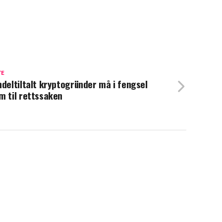
TE
ndeltiltalt kryptogründer må i fengsel
m til rettssaken