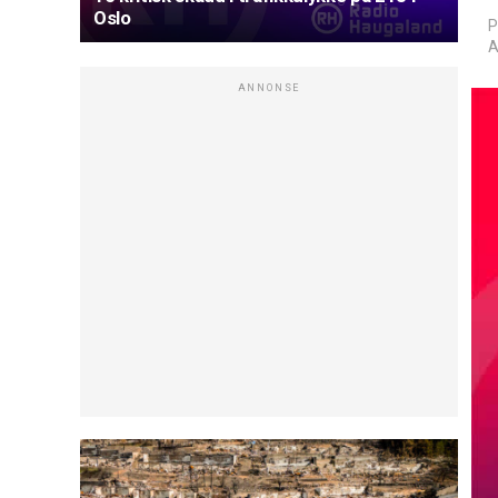
Oslo
P
A
ANNONSE