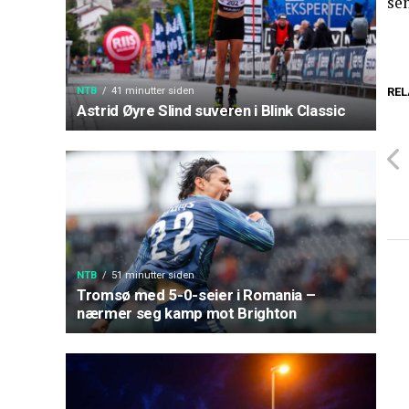
se
REL
NTB
41 minutter siden
Astrid Øyre Slind suveren i Blink Classic
NTB
51 minutter siden
Tromsø med 5-0-seier i Romania –
nærmer seg kamp mot Brighton