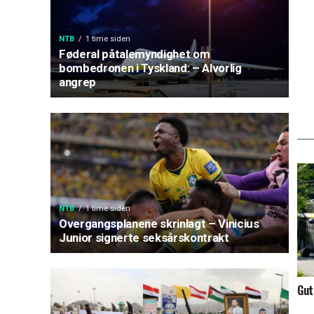
NTB
1 time siden
Føderal påtalemyndighet om
bombedronen i Tyskland: – Alvorlig
angrep
NTB
1 time siden
Overgangsplanene skrinlagt – Vinicius
Junior signerte seksårskontrakt
Gut