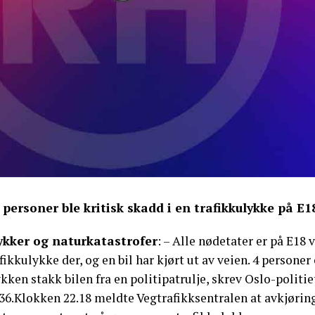
 personer ble kritisk skadd i en trafikkulykke på E18
ykker og naturkatastrofer
: – Alle nødetater er på E18
fikkulykke der, og en bil har kjørt ut av veien. 4 personer 
kken stakk bilen fra en politipatrulje, skrev Oslo-politi
.36.Klokken 22.18 meldte Vegtrafikksentralen at avkjørin