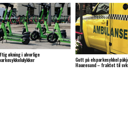
ftig økning i alvorlige
Gutt på elsparkesykkel påkjø
parkesykkelulykker
Haugesund – fraktet til sy