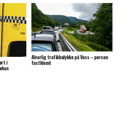
Alvorlig trafikkulykke på Voss – person
rt i
fastklemt
kehus