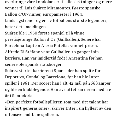
overbringe våre kondolanser til alle slektninger og nære
venner til Luis Suárez Miramontes. Første spanske
Ballon d’Or-vinner, europamester i 1964,
landslagstrener og en av fotballens største legender»,
heter det i meldingen.
Suárez ble i 1960 første spanjol til å vinne
prestisjetunge Ballon d’Or (Gullballen). Senere har
Barcelona-kaptein Alexia Putellas vunnet prisen.
Alfredo Di Stéfano vant Gullballen to ganger i sin
karriere. Han var imidlertid født i Argentina før han
senere ble spansk statsborger.
Suárez startet karrieren i Spania der han spilte for
Deportivo, Condal og Barcelona, før han ble Inter-
spiller i 1961. Der scoret han i alt 42 mål på 256 kamper
og ble en klubblegende. Han avsluttet karrieren med tre
år i Sampdoria.
«Den perfekte fotballspilleren som med sitt talent har
inspirert generasjoner», skriver Inter i sin hyllest av den
offensive midtbanespilleren.