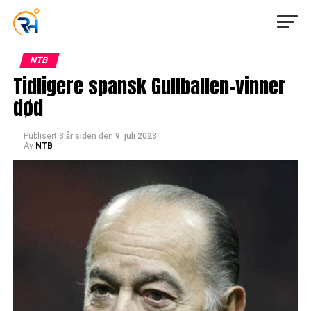
NTB
Tidligere spansk Gullballen-vinner
død
Publisert
3 år siden
den
9. juli 2023
Av
NTB