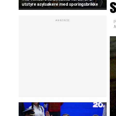
utstyre asylsøkere med sporingsbrikke
ANNONSE
P
A