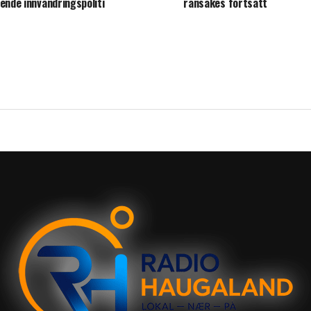
nende innvandringspoliti
ransakes fortsatt