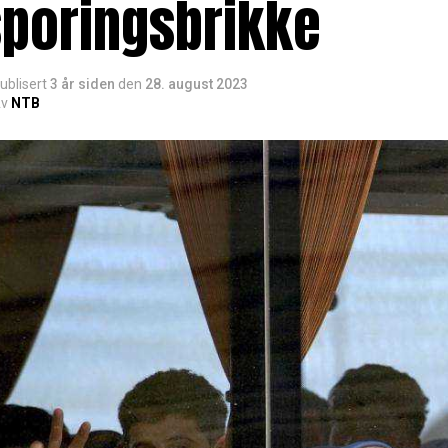
sporingsbrikke
ublisert
3 år siden
den
28. august 2023
v
NTB