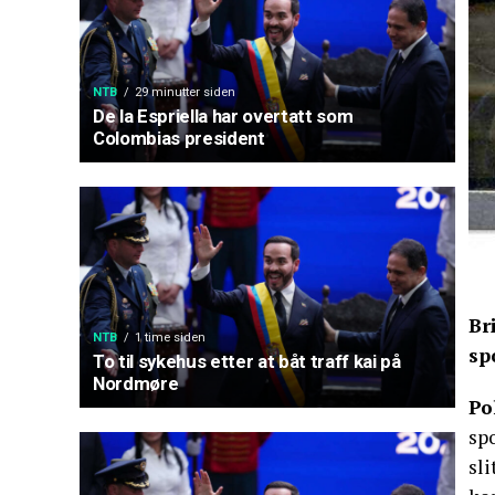
NTB
29 minutter siden
De la Espriella har overtatt som
Colombias president
Br
NTB
1 time siden
sp
To til sykehus etter at båt traff kai på
Nordmøre
Po
spo
sl