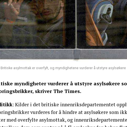
Britiske asylmottak er overfylt, og myndighetene vurderer å utstyre asylsøkere
itiske myndigheter vurderer å utstyre asylsøkere
oringsbrikker, skriver The Times.
litikk
: Kilder i det britiske innenriksdepartementet oppl
ringsbrikker vurderes for å hindre at asylsøkere som ikk
iter med overfylte asylmottak, og innenriksdepartementet