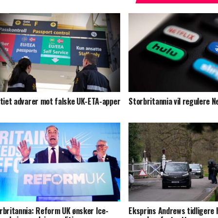
itiet advarer mot falske UK-ETA-apper
Storbritannia vil regulere Ne
rbritannia: Reform UK ønsker Ice-
Eksprins Andrews tidligere 