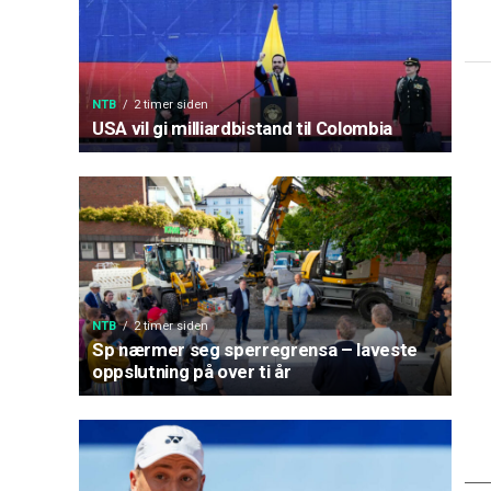
NTB
2 timer siden
USA vil gi milliardbistand til Colombia
NTB
2 timer siden
Sp nærmer seg sperregrensa – laveste
oppslutning på over ti år