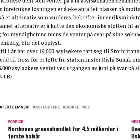
ntrollere dem som venter på å få asylsøknaden behandlet
n foretrukne løsningen er å øke antallet plasser på mott
så et alternativ som vurderes, bekrefter innenriksminist
 annet alternativ er å kutte den økonomiske støtten til 
 for myndighetene mens de venter på svar på sine søknade
enkelig, blir det opplyst.
til i år har over 19.000 asylsøkere tatt seg til Storbrita
edd til tross for et løfte fra statsminister Rishi Sunak o
.000 asylsøkere ventet ved utgangen av juni på svar på si
NTB)
ATERTE EMNER:
ASYLSØKERE
BRIKKE
UK
FORRIGE
NES
Nordmenn grensehandlet for 4,5 milliarder i
Ove
første halvår
Osl