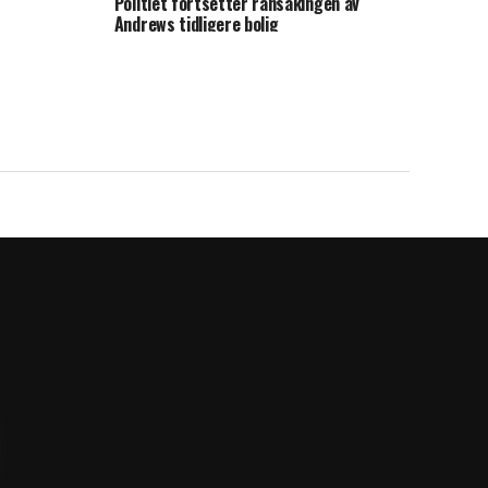
Politiet fortsetter ransakingen av
Andrews tidligere bolig