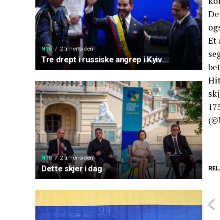
ko
De
og
Et
NTB
2 timer siden
seg
Tre drept i russiske angrep i Kyiv
bet
Hit
skj
175
(©
NTB
2 timer siden
Dette skjer i dag
REL