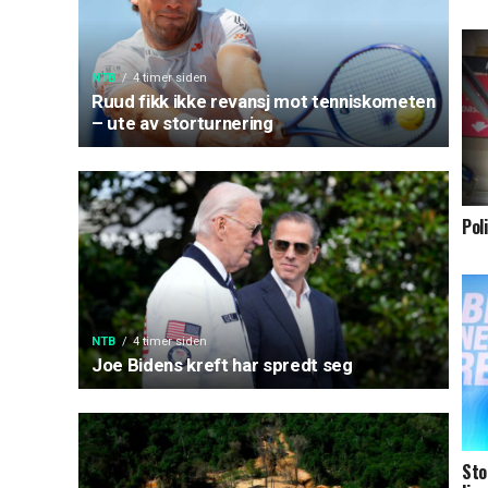
NTB
4 timer siden
Ruud fikk ikke revansj mot tenniskometen
– ute av storturnering
Pol
NTB
4 timer siden
Joe Bidens kreft har spredt seg
Sto