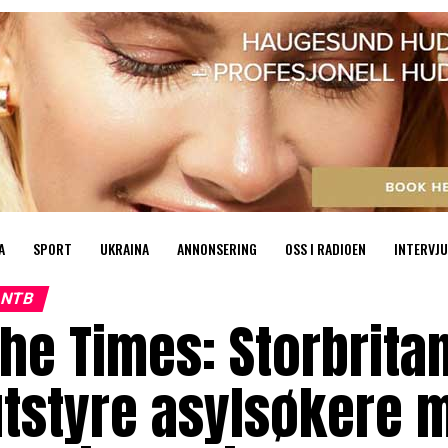
A
SPORT
UKRAINA
ANNONSERING
OSS I RADIOEN
INTERVJU
NTB
he Times: Storbrita
utstyre asylsøkere 