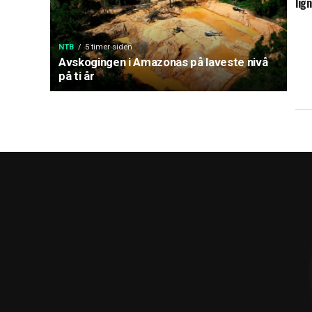
lig
NTB
5 timer siden
Avskogingen i Amazonas på laveste nivå
på ti år