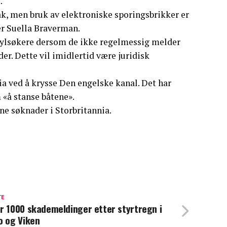
.
ak, men bruk av elektroniske sporingsbrikker er
er Suella Braverman.
asylsøkere dersom de ikke regelmessig melder
r. Dette vil imidlertid være juridisk
nnia ved å krysse Den engelske kanal. Det har
m «å stanse båtene».
ne søknader i Storbritannia.
TE
r 1000 skademeldinger etter styrtregn i
o og Viken