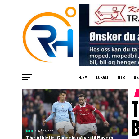
HJEM
LOKALT
NTB
US
T
NTB
4 år siden
The Athletic: Cancelo på vei til Bayern