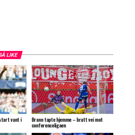
SÅ LIKE
tart vant i
Brann tapte hjemme – bratt vei mot
conferenceligaen