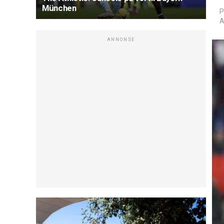
München
P
A
ANNONSE