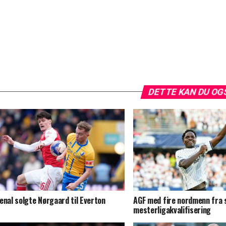
DETTE KAN DU OG
enal solgte Nørgaard til Everton
AGF med fire nordmenn fra s
mesterligakvalifisering