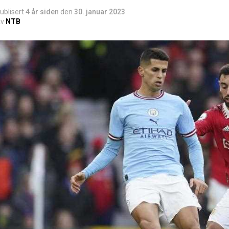
ublisert
4 år siden
den
30. januar 2023
v
NTB