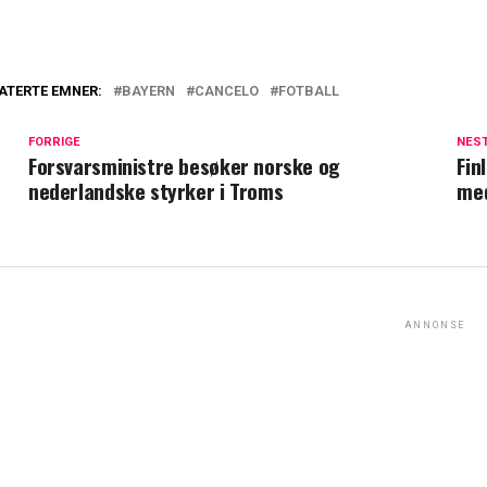
ATERTE EMNER:
BAYERN
CANCELO
FOTBALL
FORRIGE
NES
Forsvarsministre besøker norske og
Fin
nederlandske styrker i Troms
med
ANNONSE