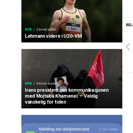
REL
NTB
3 timer siden
Lehmann videre i U20-VM
NTB
3 timer siden
Irans president om kommunikasjonen
med Mojtaba Khamenei: – Veldig
vanskelig for tiden