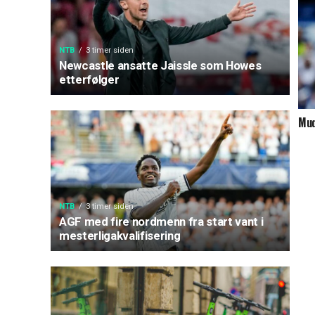
NTB
3 timer siden
Newcastle ansatte Jaissle som Howes
etterfølger
Mud
NTB
3 timer siden
AGF med fire nordmenn fra start vant i
mesterligakvalifisering