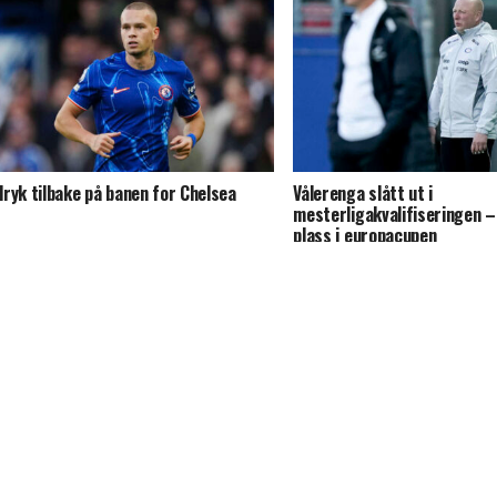
ryk tilbake på banen for Chelsea
Vålerenga slått ut i
mesterligakvalifiseringen –
plass i europacupen