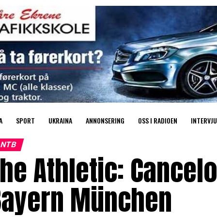
A
SPORT
UKRAINA
ANNONSERING
OSS I RADIOEN
INTERVJU
NTB
he Athletic: Cancelo 
Bayern München