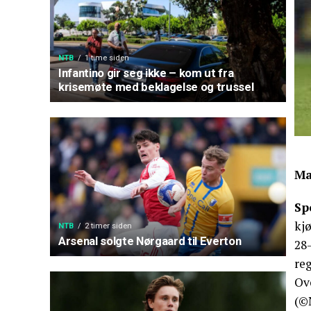
NTB
1 time siden
Infantino gir seg ikke – kom ut fra
krisemøte med beklagelse og trussel
Ma
Sp
kj
NTB
2 timer siden
Arsenal solgte Nørgaard til Everton
28-
re
Ov
(©