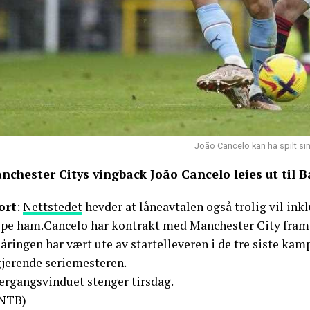
João Cancelo kan ha spilt si
nchester Citys vingback João Cancelo leies ut til 
ort
:
Nettstedet
hevder at låneavtalen også trolig vil ink
øpe ham.Cancelo har kontrakt med Manchester City fram t
åringen har vært ute av startelleveren i de tre siste kamp
gjerende seriemesteren.
ergangsvinduet stenger tirsdag.
NTB)