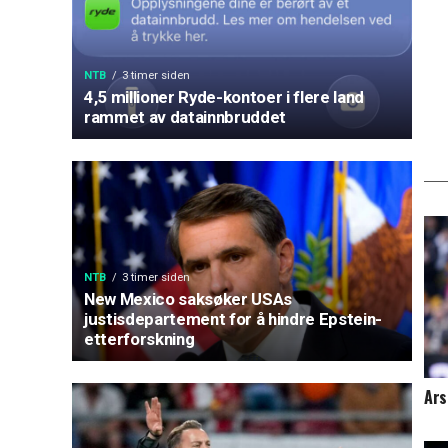
NTB
3 timer siden
4,5 millioner Ryde-kontoer i flere land
rammet av datainnbruddet
NTB
3 timer siden
New Mexico saksøker USAs
justisdepartement for å hindre Epstein-
etterforskning
Ars