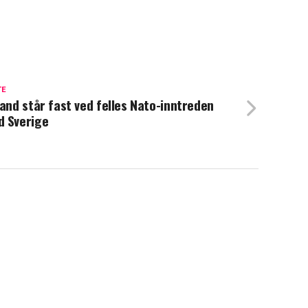
TE
land står fast ved felles Nato-inntreden
 Sverige