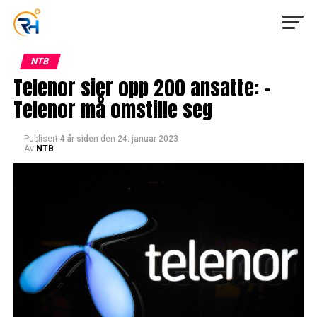
NTB
Telenor sier opp 200 ansatte: –
Telenor må omstille seg
Publisert
4 år siden
den
24. januar 2023
Av
NTB