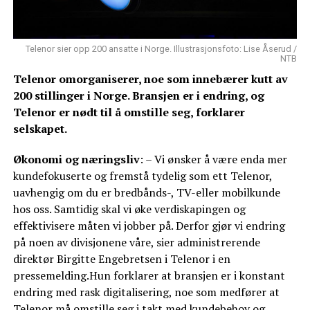
Telenor sier opp 200 ansatte i Norge. Illustrasjonsfoto: Lise Åserud /
NTB
Telenor omorganiserer, noe som innebærer kutt av
200 stillinger i Norge. Bransjen er i endring, og
Telenor er nødt til å omstille seg, forklarer
selskapet.
Økonomi og næringsliv
: – Vi ønsker å være enda mer
kundefokuserte og fremstå tydelig som ett Telenor,
uavhengig om du er bredbånds-, TV-eller mobilkunde
hos oss. Samtidig skal vi øke verdiskapingen og
effektivisere måten vi jobber på. Derfor gjør vi endring
på noen av divisjonene våre, sier administrerende
direktør Birgitte Engebretsen i Telenor i en
pressemelding.Hun forklarer at bransjen er i konstant
endring med rask digitalisering, noe som medfører at
Telenor må omstille seg i takt med kundebehov og