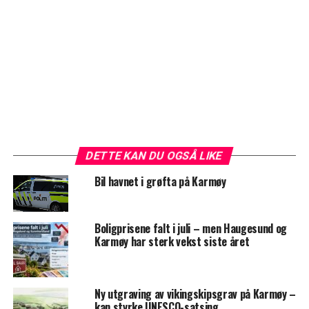
DETTE KAN DU OGSÅ LIKE
Bil havnet i grøfta på Karmøy
Boligprisene falt i juli – men Haugesund og
Karmøy har sterk vekst siste året
Ny utgraving av vikingskipsgrav på Karmøy –
kan styrke UNESCO-satsing