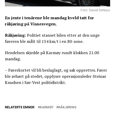
Foto: Daniel DeNiazi
En jente i tenårene ble mandag kveld tatt for
råkjøring på Visnesvegen.
Råkjøring:
Politiet stanset bilen etter at den unge
føreren ble målt til 134 km/t i en 80-sone.
Hendelsen skjedde på Karmøy rundt klokken 21.00
mandag.
– Førerkortet vil bli beslaglagt, og sak opprettes. Fører
ble avhørt på stedet, opplyser operasjonsleder Steinar
Knudsen i Sør-Vest politidistrikt.
RELATERTE EMNER:
KARMØY
RÅKJØRING