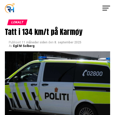
LOKALT
Tatt i 134 km/t på Karmøy
Publisert
11 måneder siden
den
8. september 2025
Av
Egil M Solberg