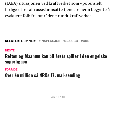
(IAEA) situasjonen ved kraftverket som «potensielt
farlig» etter at russiskinnsatte tjenestemenn begynte å
evakuere folk fra områdene rundt kraftverket.
RELATERTE EMNER:
INSPEKSJON
SJOJGU
UKR
NESTE
Reiten og Maanum kan bli årets spiller i den engelske
superligaen
FORRIGE
Over én million så NRKs 17. mai-sending
ANNONSE