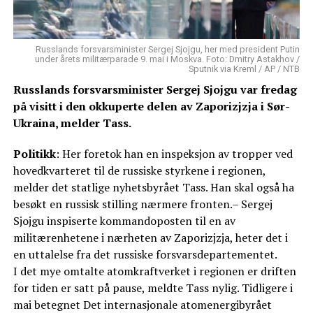
Russlands forsvarsminister Sergej Sjojgu, her med president Putin
under årets militærparade 9. mai i Moskva. Foto: Dmitry Astakhov /
Sputnik via Kreml / AP / NTB
Russlands forsvarsminister Sergej Sjojgu var fredag
på visitt i den okkuperte delen av Zaporizjzja i Sør-
Ukraina, melder Tass.
Politikk
: Her foretok han en inspeksjon av tropper ved
hovedkvarteret til de russiske styrkene i regionen,
melder det statlige nyhetsbyrået Tass. Han skal også ha
besøkt en russisk stilling nærmere fronten.– Sergej
Sjojgu inspiserte kommandoposten til en av
militærenhetene i nærheten av Zaporizjzja, heter det i
en uttalelse fra det russiske forsvarsdepartementet.
I det mye omtalte atomkraftverket i regionen er driften
for tiden er satt på pause, meldte Tass nylig. Tidligere i
mai betegnet Det internasjonale atomenergibyrået