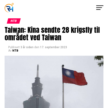
NTB
Taiwan: Kina sendte 28 krigsfly til
området ved Taiwan
Publisert
3 år siden
den
17. september 2023
Av
NTB