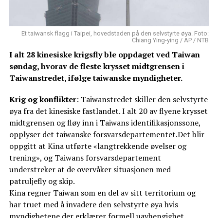
Et taiwansk flagg i Taipei, hovedstaden på den selvstyrte øya. Foto:
Chiang Ying-ying / AP / NTB
I alt 28 kinesiske krigsfly ble oppdaget ved Taiwan
søndag, hvorav de fleste krysset midtgrensen i
Taiwanstredet, ifølge taiwanske myndigheter.
Krig og konflikter
: Taiwanstredet skiller den selvstyrte
øya fra det kinesiske fastlandet. I alt 20 av flyene krysset
midtgrensen og fløy inn i Taiwans identifikasjonssone,
opplyser det taiwanske forsvarsdepartementet.Det blir
oppgitt at Kina utførte «langtrekkende øvelser og
trening», og Taiwans forsvarsdepartement
understreker at de overvåker situasjonen med
patruljefly og skip.
Kina regner Taiwan som en del av sitt territorium og
har truet med å invadere den selvstyrte øya hvis
myndighetene der erklærer formell uavhengighet.