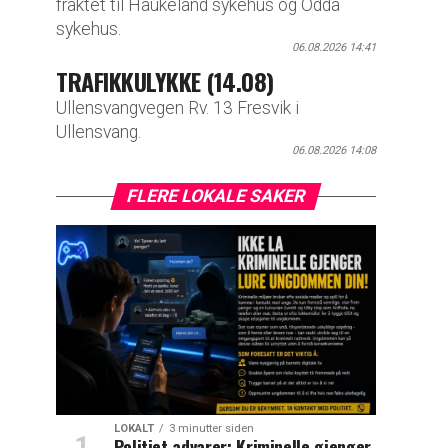
fraktet til Haukeland sykehus og Odda
sykehus.
06.08.2026 14:41
TRAFIKKULYKKE (14.08)
Ullensvangvegen Rv. 13 Fresvik i
Ullensvang.
06.08.2026 14:08
FLERE LOKALE SAKER
LOKALT
3 minutter siden
Politiet advarer: Kriminelle gjenger