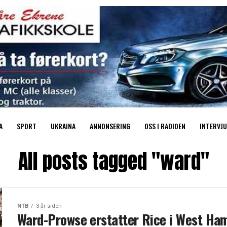
A
SPORT
UKRAINA
ANNONSERING
OSS I RADIOEN
INTERVJU
All posts tagged "ward"
NTB
3 år siden
Ward-Prowse erstatter Rice i West Ha