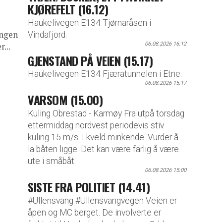
KJØREFELT (16.12)
Haukelivegen E134 Tjørnaråsen i
angen
Vindafjord.
06.08.2026 16:12
...
GJENSTAND PÅ VEIEN (15.17)
Haukelivegen E134 Fjæratunnelen i Etne.
06.08.2026 15:17
VARSOM (15.00)
Kuling Obrestad - Karmøy Fra utpå torsdag
ettermiddag nordvest periodevis stiv
kuling 15 m/s. I kveld minkende. Vurder å
la båten ligge: Det kan være farlig å være
ute i småbåt.
06.08.2026 15:00
SISTE FRA POLITIET (14.41)
#Ullensvang #Ullensvangvegen Veien er
åpen og MC berget. De involverte er