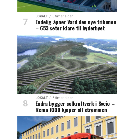
LOKALT
3 timer siden
Endelig åpner Vard den nye tribunen
– 653 seter klare til byderbyet
LOKALT
3 timer siden
Endra bygger solkraftverk i Sveio –
Rema 1000 kjøper all strømmen